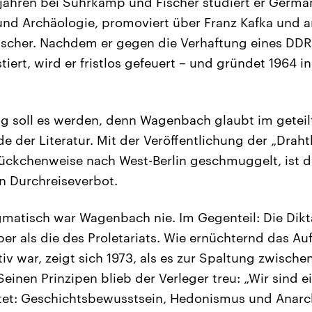
jahren bei Suhrkamp und Fischer studiert er German
nd Archäologie, promoviert über Franz Kafka und ar
 Fischer. Nachdem er gegen die Verhaftung eines DDR
ert, wird er fristlos gefeuert – und gründet 1964 i
ag soll es werden, denn Wagenbach glaubt im getei
e der Literatur. Mit der Veröffentlichung der „Draht
ückchenweise nach West-Berlin geschmuggelt, ist d
nn Durchreiseverbot.
matisch war Wagenbach nie. Im Gegenteil: Die Dikt
ieber als die des Proletariats. Wie ernüchternd das 
iv war, zeigt sich 1973, als es zur Spaltung zwisc
inen Prinzipen blieb der Verleger treu: „Wir sind ei
itet: Geschichtsbewusstsein, Hedonismus und Anarch