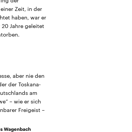
ling der
iner Zeit, in der
htet haben, war er
 20 Jahre geleitet
storben.
esse, aber nie den
er der Toskana-
eutschlands am
e“ – wie er sich
nbarer Freigeist –
aus Wagenbach