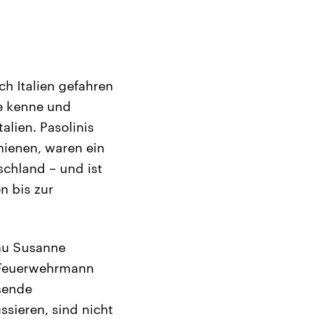
h Italien gefahren
te kenne und
alien. Pasolinis
hienen, waren ein
schland – und ist
n bis zur
rau Susanne
 „Feuerwehrmann
sende
sieren, sind nicht