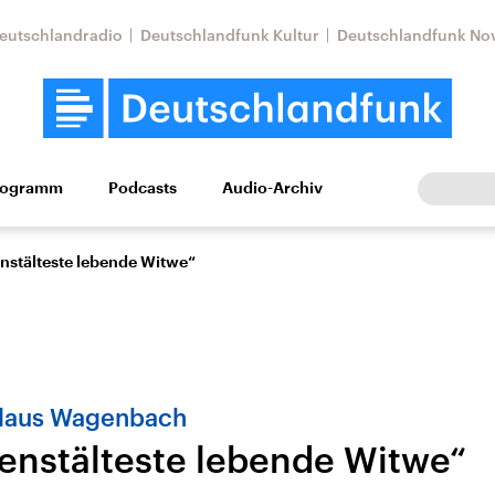
eutschlandradio
Deutschlandfunk Kultur
Deutschlandfunk No
rogramm
Podcasts
Audio-Archiv
Wirtschaft
Wissen
Kultur
Europa
Gesellschaf
enstälteste lebende Witwe“
Klaus Wagenbach
ienstälteste lebende Witwe“
Nahostkonflikt
Iran
le Beiträge,
Aktuelle Lage und
Aktuelle Lage und