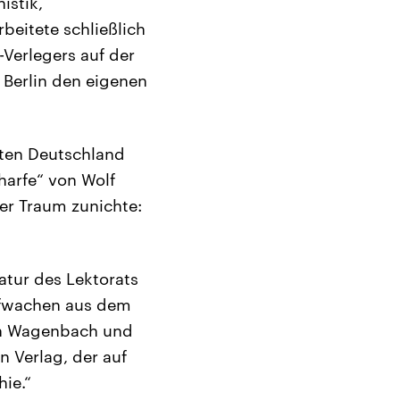
istik,
beitete schließlich
-Verlegers auf der
n Berlin den eigenen
lten Deutschland
harfe“ von Wolf
er Traum zunichte:
atur des Lektorats
Aufwachen aus dem
hen Wagenbach und
n Verlag, der auf
ie.“