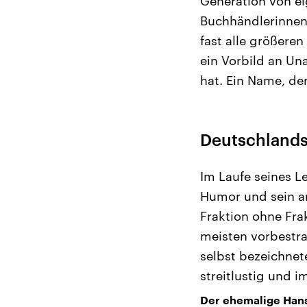
Generation von ei
Buchhändlerinnen u
fast alle größere
ein Vorbild an Una
hat. Ein Name, der
Deutschlands
Im Laufe seines L
Humor und sein a
Fraktion ohne Fr
meisten vorbestra
selbst bezeichnet
streitlustig und i
Der ehemalige Hans