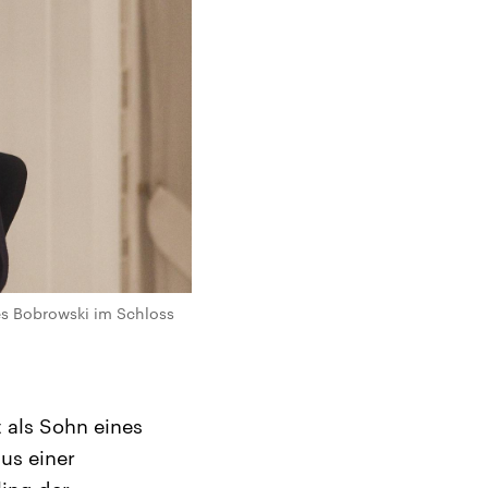
es Bobrowski im Schloss
t als Sohn eines
us einer