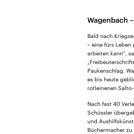
Wagenbach – d
Bald nach Kriegse
– eine fürs Leben
arbeiten kann“, sa
„Freibeuterschrif
Paukenschlag. W
es bis heute gebl
rotleinenen Salto
Nach fast 40 Verl
Schüssler überge
und Aushilfsküns
Büchermacher zu e