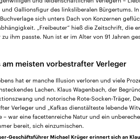
genwilligen und leidenschaftlichen Verlegern – Lieb
nd Gallionsfigur des linksliberalen Bürgertums. In e
n Buchverlage sich unters Dach von Konzernen geflüc
bhängigkeit. „Freibeuter“ hieß die Zeitschrift, die er
 zu ihm passte. Nun ist er im Alter von 91 Jahren ge
 am meisten vorbestrafter Verleger
ebens hat er manche Illusion verloren und viele Proz
nsteckendes Lachen. Klaus Wagenbach, der Begründ
aktionszwang und notorische Rote-Socken-Träger, D
fter Verleger und „Kafkas dienstälteste lebende Witw
e – war eine facettenreiche Natur und ein unbereche
mmer bereit, sich einzumischen.
er-Geschäftsführer Michael Krüger erinnert sich an Kl