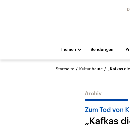
D
Themen
Sendungen
P
Die Nachrichten
Politik
/
/
Startseite
Kultur heute
„Kafkas di
Hörspiel und Feature
Musik
Archiv
Zum Tod von 
„Kafkas d
Landtagswahl Sachsen-
USA
Anhalt 2026
Aktuel