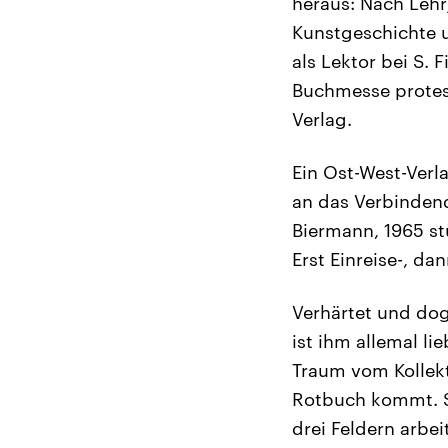
heraus: Nach Lehr
Kunstgeschichte u
als Lektor bei S.
Buchmesse protesti
Verlag.
Ein Ost-West-Verl
an das Verbindend
Biermann, 1965 st
Erst Einreise-, da
Verhärtet und dog
ist ihm allemal l
Traum vom Kollekt
Rotbuch kommt. Se
drei Feldern arbe