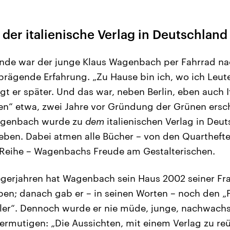
er italienische Verlag in Deutschland
nde war der junge Klaus Wagenbach per Fahrrad nac
 prägende Erfahrung. „Zu Hause bin ich, wo ich Leu
gt er später. Und das war, neben Berlin, eben auch It
ten“ etwa, zwei Jahre vor Gründung der Grünen ersc
agenbach wurde zu
dem
italienischen Verlag in Deut
ieben. Dabei atmen alle Bücher – von den Quarthefte
-Reihe – Wagenbachs Freude am Gestalterischen.
egerjahren hat Wagenbach sein Haus 2002 seiner F
ben; danach gab er – in seinen Worten – noch den
tler“. Dennoch wurde er nie müde, junge, nachwach
rmutigen: „Die Aussichten, mit einem Verlag zu reüs