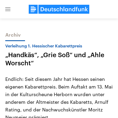
Close
menu
Archiv
Themen
Verleihung 1. Hessischer Kabarettpreis
„Handkäs“, „Grie Soß“ und „Ahle
Worscht“
Endlich: Seit diesem Jahr hat Hessen seinen
eigenen Kabarettpreis. Beim Auftakt am 13. Mai
Landtagswahl Sachsen-Anhalt
USA
in der Kulturscheune Herborn wurden unter
2026
Aktuelle Beiträge, Analys
Alle Informationen
Hintergründe
anderem der Altmeister des Kabaretts, Arnulf
Sachsen-Anhalt wählt am 6.
Wirtschaftlich und militäri
September 2026 einen neuen
gehören die Vereinigten S
Rating, und der Nachwuchskünstler Moritz
Landtag. Seit 2021 wird das
den mächtigsten Ländern 
Neumeier prämiert.
Bundesland von einer Koalition aus
mit großem Einfluss auf d