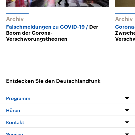
Archiv
Archiv
Falschmeldungen zu COVID-19
Der
Corona-
Boom der Corona-
Zwisch
Verschwörungstheorien
Versch
Entdecken Sie den Deutschlandfunk
Programm
Programm
Hören
Alle Sendungen
Livestream
Kontakt
Die Nachrichten
Audios
Hörerservice
Service