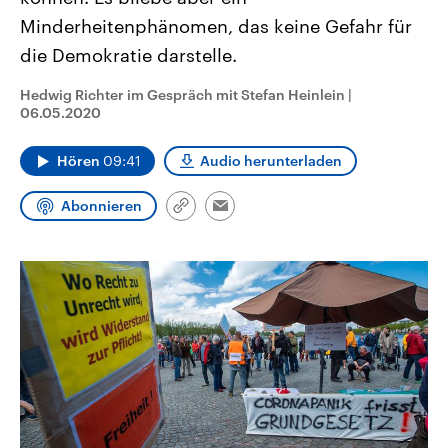
aktuelle Weltgeschehen.
Diese wird wie die Hisboll
Minderheitenphänomen, das keine Gefahr für
Libanon vom Iran unterstüt
die Demokratie darstelle.
Sendungen
Programm
Podcasts
Hedwig Richter im Gespräch mit Stefan Heinlein
|
Audio-Archiv
06.05.2020
Hören
09:41
Audio herunterladen
Abonnieren
Link
Email
kopieren/teilen