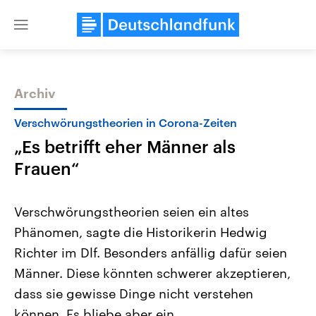
Close
menu
Archiv
Themen
Verschwörungstheorien in Corona-Zeiten
„Es betrifft eher Männer als
Frauen“
Verschwörungstheorien seien ein altes
Phänomen, sagte die Historikerin Hedwig
USA
Nahostkonflikt
Richter im Dlf. Besonders anfällig dafür seien
Aktuelle Beiträge, Analysen und
Aktuelle Lage und Hinter
Der Überfall der palästine
Hintergründe
Männer. Diese könnten schwerer akzeptieren,
Wirtschaftlich und militärisch
Terrororganisation Hamas
gehören die Vereinigten Staaten zu
Oktober 2023 auf Israel ha
dass sie gewisse Dinge nicht verstehen
den mächtigsten Ländern der Erde,
Region wieder die Gewalt 
können. Es bliebe aber ein
mit großem Einfluss auf das
Israel möchte die Hamas z