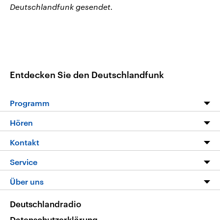
Deutschlandfunk gesendet.
Entdecken Sie den Deutschlandfunk
Programm
Programm
Hören
Alle Sendungen
Livestream
Kontakt
Die Nachrichten
Audios
Hörerservice
Service
Nachrichtenleicht
Podcasts
Social Media
FAQ
Über uns
Neue Beiträge auf dlf.de
Deutschlandfunk App
Newsletter
Deutschlandradio
Themen-Schwerpunkte
Nachrichten App
Deutschlandradio
Veranstaltungen
Presse
Frequenzen
Datenschutzerklärung