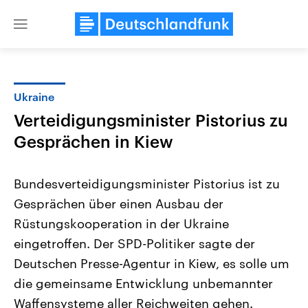
Close
menu
Ukraine
Themen
Verteidigungsminister Pistorius zu
Gesprächen in Kiew
Bundesverteidigungsminister Pistorius ist zu
Gesprächen über einen Ausbau der
Rüstungskooperation in der Ukraine
Landtagswahl Sachsen-Anhalt
USA
eingetroffen. Der SPD-Politiker sagte der
2026
Aktuelle Beiträge, Analys
Deutschen Presse-Agentur in Kiew, es solle um
Alle Informationen
Hintergründe
Sachsen-Anhalt wählt am 6.
Wirtschaftlich und militäri
die gemeinsame Entwicklung unbemannter
September 2026 einen neuen
gehören die Vereinigten S
Landtag. Seit 2021 wird das
den mächtigsten Ländern 
Waffensysteme aller Reichweiten gehen.
Bundesland von einer Koalition aus
mit großem Einfluss auf d