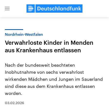
Close
menu
Nordrhein-Westfalen
Themen
Verwahrloste Kinder in Menden
aus Krankenhaus entlassen
Nach der bundesweit beachteten
Inobhutnahme von sechs verwahrlost
wirkenden Mädchen und Jungen im Sauerland
USA
Nahostkonflikt
sind diese aus dem Krankenhaus entlassen
Aktuelle Beiträge, Analysen und
Aktuelle Lage und Hinter
worden.
Der Überfall der palästine
Hintergründe
Wirtschaftlich und militärisch
Terrororganisation Hamas
gehören die Vereinigten Staaten zu
Oktober 2023 auf Israel ha
03.02.2026
den mächtigsten Ländern der Erde,
Region wieder die Gewalt 
mit großem Einfluss auf das
Israel möchte die Hamas z