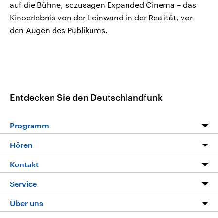
auf die Bühne, sozusagen Expanded Cinema – das
Kinoerlebnis von der Leinwand in der Realität, vor
den Augen des Publikums.
Entdecken Sie den Deutschlandfunk
Programm
Programm
Hören
Alle Sendungen
Livestream
Kontakt
Die Nachrichten
Audios
Hörerservice
Service
Nachrichtenleicht
Podcasts
Social Media
FAQ
Über uns
Neue Beiträge auf dlf.de
Deutschlandfunk App
Newsletter