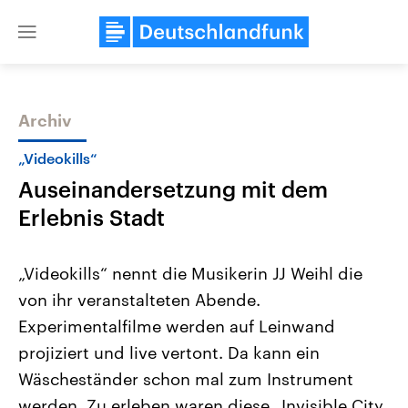
Close
menu
Archiv
Themen
„Videokills“
Auseinandersetzung mit dem
Erlebnis Stadt
„Videokills“ nennt die Musikerin JJ Weihl die
von ihr veranstalteten Abende.
Landtagswahl Sachsen-Anhalt
USA
Experimentalfilme werden auf Leinwand
2026
Aktuelle Beiträge, Analys
Alle Informationen
Hintergründe
projiziert und live vertont. Da kann ein
Sachsen-Anhalt wählt am 6.
Wirtschaftlich und militäri
September 2026 einen neuen
gehören die Vereinigten S
Wäscheständer schon mal zum Instrument
Landtag. Seit 2021 wird das
den mächtigsten Ländern 
werden. Zu erleben waren diese „Invisible City
Bundesland von einer Koalition aus
mit großem Einfluss auf d