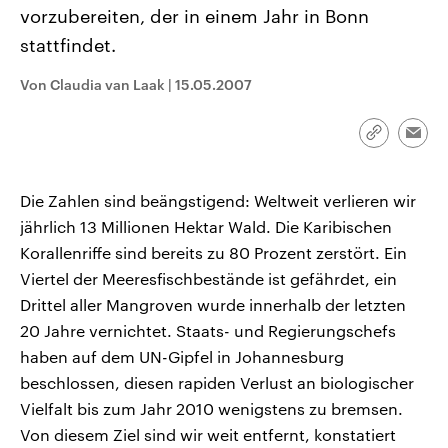
CDU, SPD und FDP regiert.-
aktuelle Weltgeschehen.
vorzubereiten, der in einem Jahr in Bonn
Umfragen, Prognosen,
stattfindet.
Wahlprogramme, aktuelle Berichte
Sendungen
Programm
Podcasts
und Hintergründe zu den Parteien
und Kandidaten der anstehenden
Von Claudia van Laak
|
15.05.2007
Wahl.
Audio-Archiv
Link
Emai
kopieren/te
Die Zahlen sind beängstigend: Weltweit verlieren wir
jährlich 13 Millionen Hektar Wald. Die Karibischen
Korallenriffe sind bereits zu 80 Prozent zerstört. Ein
Viertel der Meeresfischbestände ist gefährdet, ein
Drittel aller Mangroven wurde innerhalb der letzten
20 Jahre vernichtet. Staats- und Regierungschefs
haben auf dem UN-Gipfel in Johannesburg
beschlossen, diesen rapiden Verlust an biologischer
Vielfalt bis zum Jahr 2010 wenigstens zu bremsen.
Von diesem Ziel sind wir weit entfernt, konstatiert