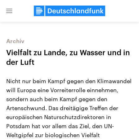
Close
menu
Archiv
Themen
Vielfalt zu Lande, zu Wasser und in
der Luft
Nicht nur beim Kampf gegen den Klimawandel
will Europa eine Vorreiterrolle einnehmen,
sondern auch beim Kampf gegen den
Artenschwund. Das dreitägige Treffen der
Landtagswahl Sachsen-Anhalt
USA
2026
Aktuelle Beiträge, Analys
europäischen Naturschutzdirektoren in
Alle Informationen
Hintergründe
Sachsen-Anhalt wählt am 6.
Wirtschaftlich und militäri
Potsdam hat vor allem das Ziel, den UN-
September 2026 einen neuen
gehören die Vereinigten S
Landtag. Seit 2021 wird das
den mächtigsten Ländern 
Weltgipfel zur biologischen Vielfalt
Bundesland von einer Koalition aus
mit großem Einfluss auf d