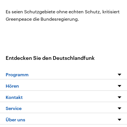
Es seien Schutzgebiete ohne echten Schutz, kritisiert
Greenpeace die Bundesregierung.
Entdecken Sie den Deutschlandfunk
Programm
Programm
Hören
Alle Sendungen
Livestream
Kontakt
Die Nachrichten
Audios
Hörerservice
Service
Nachrichtenleicht
Podcasts
Social Media
FAQ
Über uns
Neue Beiträge auf dlf.de
Deutschlandfunk App
Newsletter