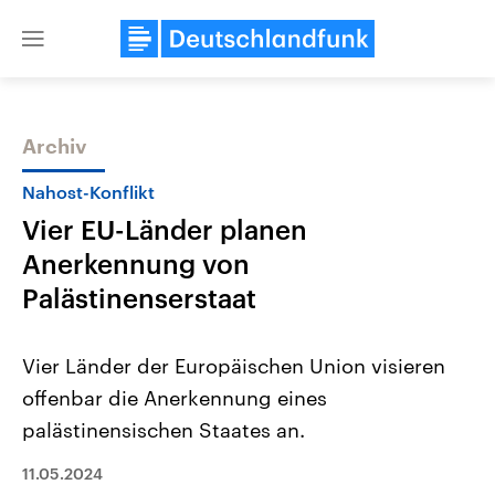
Close
menu
Archiv
Themen
Nahost-Konflikt
Vier EU-Länder planen
Anerkennung von
Palästinenserstaat
Vier Länder der Europäischen Union visieren
USA
Nahostkonflikt
offenbar die Anerkennung eines
Aktuelle Beiträge, Analysen und
Aktuelle Lage und Hinter
Der Überfall der palästine
Hintergründe
palästinensischen Staates an.
Wirtschaftlich und militärisch
Terrororganisation Hamas
gehören die Vereinigten Staaten zu
Oktober 2023 auf Israel ha
den mächtigsten Ländern der Erde,
11.05.2024
Region wieder die Gewalt 
mit großem Einfluss auf das
Israel möchte die Hamas z