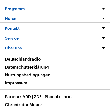
Programm
Programm
Hören
Alle Sendungen
Livestream
Kontakt
Die Nachrichten
Audios
Hörerservice
Service
Nachrichtenleicht
Podcasts
Social Media
FAQ
Über uns
Neue Beiträge auf dlf.de
Deutschlandfunk App
Newsletter
Deutschlandradio
Themen-Schwerpunkte
Nachrichten App
Deutschlandradio
Veranstaltungen
Presse
Frequenzen
Datenschutzerklärung
Musikliste
Ausbildung und Karriere
Nutzungsbedingungen
RSS
Transparenz
Impressum
Korrekturen
Barrierefreiheit
Partner
ARD
|
ZDF
|
Phoenix
|
arte
|
Chronik der Mauer