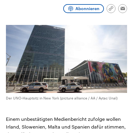
aktuelle Weltgeschehen.
Diese wird wie die Hisboll
Libanon vom Iran unterstüt
Abonnieren
Link
Emai
kopieren/te
Sendungen
Programm
Podcasts
Audio-Archiv
Der UNO-Hauptsitz in New York (picture alliance / AA / Aytac Unal)
Einem unbestätigten Medienbericht zufolge wollen
Irland, Slowenien, Malta und Spanien dafür stimmen,