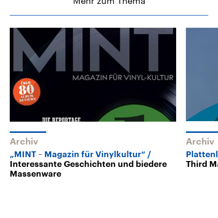
Mehr zum Thema
Archiv
Archiv
„MINT – Magazin für Vinylkultur“
Platte
Interessante Geschichten und biedere
Third M
Massenware