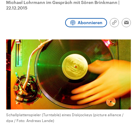
Michael Lohrmann im Gespräch mit Sören Brinkmann
|
CDU, SPD und FDP regiert.-
aktuelle Weltgeschehen.
22.12.2015
Umfragen, Prognosen,
Wahlprogramme, aktuelle Berichte
Sendungen
Programm
Podcasts
und Hintergründe zu den Parteien
Abonnieren
und Kandidaten der anstehenden
Link
Emai
Wahl.
kopieren/te
Audio-Archiv
Schallplattenspieler (Turntable) eines Diskjockeys (picture alliance /
dpa / Foto: Andreas Lande)