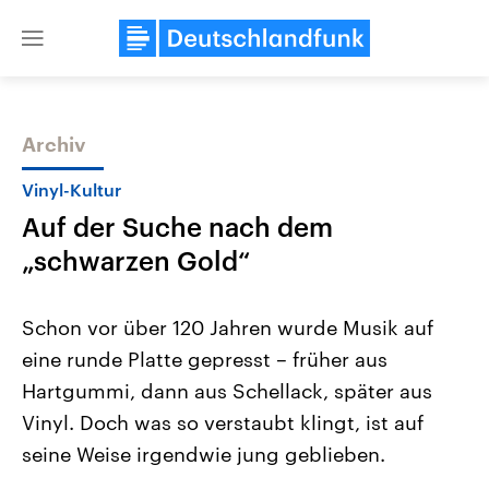
Close
menu
Archiv
Themen
Vinyl-Kultur
Auf der Suche nach dem
„schwarzen Gold“
Schon vor über 120 Jahren wurde Musik auf
eine runde Platte gepresst – früher aus
Landtagswahl Sachsen-Anhalt
USA
Hartgummi, dann aus Schellack, später aus
2026
Aktuelle Beiträge, Analys
Alle Informationen
Hintergründe
Vinyl. Doch was so verstaubt klingt, ist auf
Sachsen-Anhalt wählt am 6.
Wirtschaftlich und militäri
September 2026 einen neuen
gehören die Vereinigten S
seine Weise irgendwie jung geblieben.
Landtag. Seit 2021 wird das
den mächtigsten Ländern 
Bundesland von einer Koalition aus
mit großem Einfluss auf d