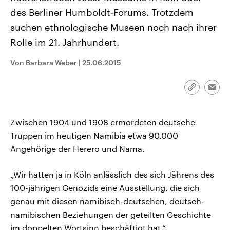
CDU, SPD und FDP regiert.-
aktuelle Weltgeschehen.
des Berliner Humboldt-Forums. Trotzdem
Umfragen, Prognosen,
Wahlprogramme, aktuelle Berichte
suchen ethnologische Museen noch nach ihrer
Sendungen
Programm
Podcasts
und Hintergründe zu den Parteien
und Kandidaten der anstehenden
Rolle im 21. Jahrhundert.
Wahl.
Audio-Archiv
Von Barbara Weber
|
25.06.2015
Link
Emai
kopieren/te
Zwischen 1904 und 1908 ermordeten deutsche
Truppen im heutigen Namibia etwa 90.000
Angehörige der Herero und Nama.
„Wir hatten ja in Köln anlässlich des sich Jährens des
100-jährigen Genozids eine Ausstellung, die sich
genau mit diesen namibisch-deutschen, deutsch-
namibischen Beziehungen der geteilten Geschichte
im doppelten Wortsinn beschäftigt hat.“