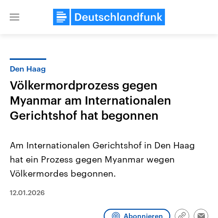
Close
menu
Den Haag
Themen
Völkermordprozess gegen
Myanmar am Internationalen
Gerichtshof hat begonnen
Am Internationalen Gerichtshof in Den Haag
hat ein Prozess gegen Myanmar wegen
Landtagswahl Sachsen-Anhalt
USA
Völkermordes begonnen.
2026
Aktuelle Beiträge, Analys
Alle Informationen
Hintergründe
12.01.2026
Sachsen-Anhalt wählt am 6.
Wirtschaftlich und militäri
September 2026 einen neuen
gehören die Vereinigten S
Landtag. Seit 2021 wird das
den mächtigsten Ländern 
Abonnieren
Bundesland von einer Koalition aus
mit großem Einfluss auf d