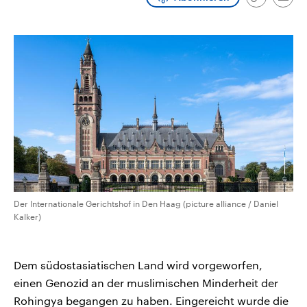
Link
Emai
CDU, SPD und FDP regiert.-
aktuelle Weltgeschehen.
kopieren/te
Umfragen, Prognosen,
Wahlprogramme, aktuelle Berichte
Sendungen
Programm
Podcasts
und Hintergründe zu den Parteien
und Kandidaten der anstehenden
Wahl.
Audio-Archiv
Der Internationale Gerichtshof in Den Haag (picture alliance / Daniel
Kalker)
Dem südostasiatischen Land wird vorgeworfen,
einen Genozid an der muslimischen Minderheit der
Rohingya begangen zu haben. Eingereicht wurde die