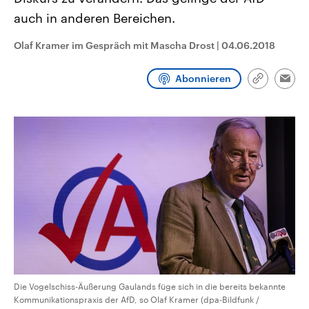
CDU, SPD und FDP regiert.-
aktuelle Weltgeschehen.
auch in anderen Bereichen.
Umfragen, Prognosen,
Wahlprogramme, aktuelle Berichte
Sendungen
Programm
Podcasts
und Hintergründe zu den Parteien
Olaf Kramer im Gespräch mit Mascha Drost
|
04.06.2018
und Kandidaten der anstehenden
Wahl.
Audio-Archiv
Abonnieren
Link
Emai
kopieren/te
Die Vogelschiss-Äußerung Gaulands füge sich in die bereits bekannte
Kommunikationspraxis der AfD, so Olaf Kramer (dpa-Bildfunk /