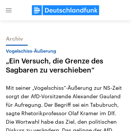
Close
menu
Archiv
Themen
Vogelschiss-Äußerung
„Ein Versuch, die Grenze des
Sagbaren zu verschieben“
Mit seiner „Vogelschiss“-Äußerung zur NS-Zeit
sorgt der AfD-Vorsitzende Alexander Gauland
Landtagswahl Sachsen-Anhalt
USA
für Aufregung. Der Begriff sei ein Tabubruch,
2026
Aktuelle Beiträge, Analys
Alle Informationen
Hintergründe
sagte Rhetorikprofessor Olaf Kramer im Dlf.
Sachsen-Anhalt wählt am 6.
Wirtschaftlich und militäri
September 2026 einen neuen
gehören die Vereinigten S
Die Wortwahl habe das Ziel, den politischen
Landtag. Seit 2021 wird das
den mächtigsten Ländern 
Diskurs zu verändern. Das gelinge der AfD
Bundesland von einer Koalition aus
mit großem Einfluss auf d