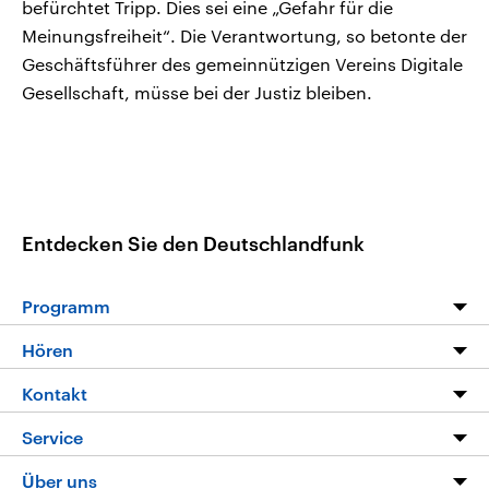
befürchtet Tripp. Dies sei eine „Gefahr für die
Meinungsfreiheit“. Die Verantwortung, so betonte der
Geschäftsführer des gemeinnützigen Vereins Digitale
Gesellschaft, müsse bei der Justiz bleiben.
Entdecken Sie den Deutschlandfunk
Programm
Programm
Hören
Alle Sendungen
Livestream
Kontakt
Die Nachrichten
Audios
Hörerservice
Service
Nachrichtenleicht
Podcasts
Social Media
FAQ
Über uns
Neue Beiträge auf dlf.de