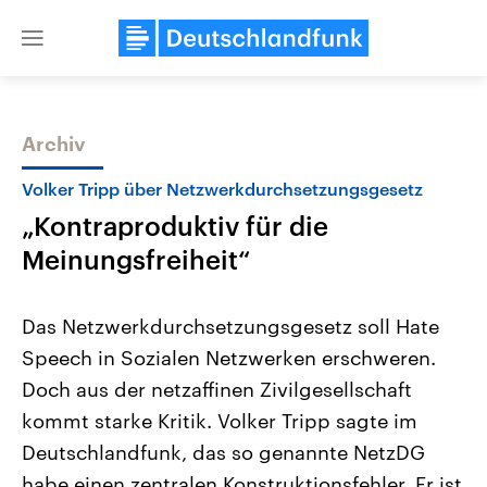
Close
menu
Archiv
Themen
Volker Tripp über Netzwerkdurchsetzungsgesetz
„Kontraproduktiv für die
Meinungsfreiheit“
Das Netzwerkdurchsetzungsgesetz soll Hate
Speech in Sozialen Netzwerken erschweren.
Landtagswahl Sachsen-Anhalt
USA
Doch aus der netzaffinen Zivilgesellschaft
2026
Aktuelle Beiträge, Analys
Alle Informationen
Hintergründe
kommt starke Kritik. Volker Tripp sagte im
Sachsen-Anhalt wählt am 6.
Wirtschaftlich und militäri
September 2026 einen neuen
gehören die Vereinigten S
Deutschlandfunk, das so genannte NetzDG
Landtag. Seit 2021 wird das
den mächtigsten Ländern 
habe einen zentralen Konstruktionsfehler. Er ist
Bundesland von einer Koalition aus
mit großem Einfluss auf d