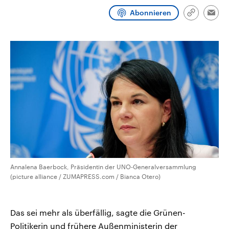
CDU, SPD und FDP regiert.-
aktuelle Weltgeschehen.
Abonnieren
Umfragen, Prognosen,
Link
Emai
Wahlprogramme, aktuelle Berichte
kopieren/te
Sendungen
Programm
Podcasts
und Hintergründe zu den Parteien
und Kandidaten der anstehenden
Wahl.
Audio-Archiv
Annalena Baerbock, Präsidentin der UNO-Generalversammlung
(picture alliance / ZUMAPRESS.com / Bianca Otero)
Das sei mehr als überfällig, sagte die Grünen-
Politikerin und frühere Außenministerin der