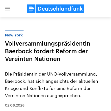
Close
menu
New York
Themen
Vollversammlungspräsidentin
Baerbock fordert Reform der
Vereinten Nationen
Die Präsidentin der UNO-Vollversammlung,
Baerbock, hat sich angesichts der aktuellen
Landtagswahl Sachsen-Anhalt
USA
Kriege und Konflikte für eine Reform der
2026
Aktuelle Beiträge, Analys
Alle Informationen
Vereinten Nationen ausgesprochen.
Hintergründe
Sachsen-Anhalt wählt am 6.
Wirtschaftlich und militäri
September 2026 einen neuen
gehören die Vereinigten S
02.06.2026
Landtag. Seit 2021 wird das
den mächtigsten Ländern 
Bundesland von einer Koalition aus
mit großem Einfluss auf d