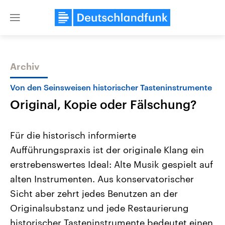
Close
menu
Archiv
Themen
Von den Seinsweisen historischer Tasteninstrumente
Original, Kopie oder Fälschung?
Für die historisch informierte
Aufführungspraxis ist der originale Klang ein
erstrebenswertes Ideal: Alte Musik gespielt auf
Landtagswahl Sachsen-Anhalt
USA
alten Instrumenten. Aus konservatorischer
2026
Aktuelle Beiträge, Analys
Alle Informationen
Sicht aber zehrt jedes Benutzen an der
Hintergründe
Sachsen-Anhalt wählt am 6.
Wirtschaftlich und militäri
Originalsubstanz und jede Restaurierung
September 2026 einen neuen
gehören die Vereinigten S
Landtag. Seit 2021 wird das
den mächtigsten Ländern 
historischer Tasteninstrumente bedeutet einen
Bundesland von einer Koalition aus
mit großem Einfluss auf d