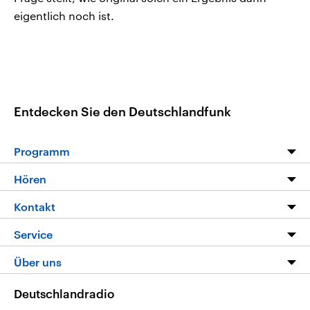
eigentlich noch ist.
Entdecken Sie den Deutschlandfunk
Programm
Programm
Hören
Alle Sendungen
Livestream
Kontakt
Die Nachrichten
Audios
Hörerservice
Service
Nachrichtenleicht
Podcasts
Social Media
FAQ
Über uns
Neue Beiträge auf dlf.de
Deutschlandfunk App
Newsletter
Deutschlandradio
Themen-Schwerpunkte
Nachrichten App
Deutschlandradio
Veranstaltungen
Presse