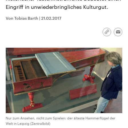
CDU, SPD und FDP regiert.-
aktuelle Weltgeschehen.
Eingriff in unwiederbringliches Kulturgut.
Umfragen, Prognosen,
Wahlprogramme, aktuelle Berichte
Sendungen
Programm
Podcasts
und Hintergründe zu den Parteien
Von Tobias Barth
|
21.02.2017
und Kandidaten der anstehenden
Wahl.
Audio-Archiv
Link
Emai
kopieren/te
Nur zum Ansehen, nicht zum Spielen: der älteste Hammerflügel der
Welt in Leipzig (Zentralbild)