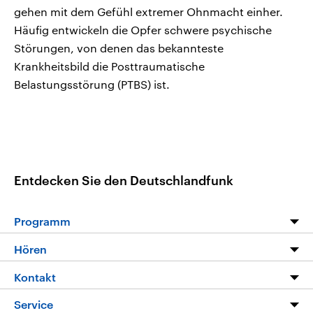
gehen mit dem Gefühl extremer Ohnmacht einher.
Häufig entwickeln die Opfer schwere psychische
Störungen, von denen das bekannteste
Krankheitsbild die Posttraumatische
Belastungsstörung (PTBS) ist.
Entdecken Sie den Deutschlandfunk
Programm
Programm
Hören
Alle Sendungen
Livestream
Kontakt
Die Nachrichten
Audios
Hörerservice
Service
Nachrichtenleicht