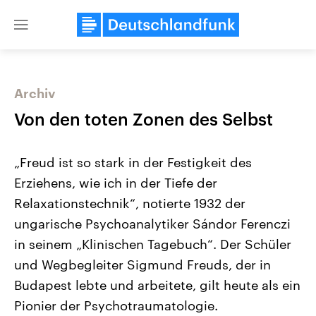
Close
menu
Archiv
Themen
Von den toten Zonen des Selbst
„Freud ist so stark in der Festigkeit des
Erziehens, wie ich in der Tiefe der
Relaxationstechnik“, notierte 1932 der
ungarische Psychoanalytiker Sándor Ferenczi
in seinem „Klinischen Tagebuch“. Der Schüler
Landtagswahl Sachsen-Anhalt
USA
2026
Aktuelle Beiträge, Analys
und Wegbegleiter Sigmund Freuds, der in
Alle Informationen
Hintergründe
Sachsen-Anhalt wählt am 6.
Wirtschaftlich und militäri
Budapest lebte und arbeitete, gilt heute als ein
September 2026 einen neuen
gehören die Vereinigten S
Landtag. Seit 2021 wird das
den mächtigsten Ländern 
Pionier der Psychotraumatologie.
Bundesland von einer Koalition aus
mit großem Einfluss auf d