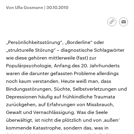
CDU, SPD und FDP regiert.-
aktuelle Weltgeschehen.
Von Ulla Gosmann
|
30.10.2010
Umfragen, Prognosen,
Wahlprogramme, aktuelle Berichte
Sendungen
Programm
Podcasts
und Hintergründe zu den Parteien
und Kandidaten der anstehenden
Link
Emai
Wahl.
kopieren/te
Audio-Archiv
„Persönlichkeitsstörung“, „Borderline“ oder
„strukturelle Störung“ – diagnostische Schlagwörter
wie diese gehören mittlerweile (fast) zur
Populärpsychologie, Anfang des 20. Jahrhunderts
waren die darunter gefassten Probleme allerdings
noch kaum verstanden. Heute weiß man, dass
Bindungsstörungen, Süchte, Selbstverletzungen und
Depressionen häufig auf frühkindliche Traumata
zurückgehen, auf Erfahrungen von Missbrauch,
Gewalt und Vernachlässigung. Was die Seele
überwältigt, ist nicht die plötzlich und von ‚außen‘
kommende Katastrophe, sondern das, was in