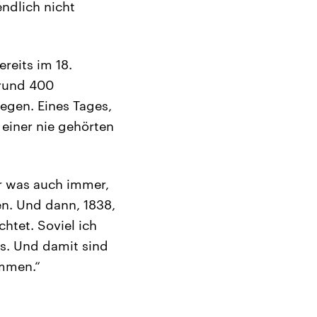
endlich nicht
reits im 18.
 rund 400
egen. Eines Tages,
 einer nie gehörten
r was auch immer,
en. Und dann, 1838,
htet. Soviel ich
es. Und damit sind
ommen.“