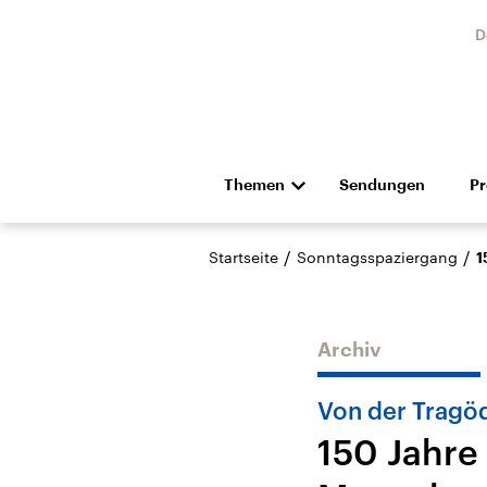
D
Themen
Sendungen
P
Die Nachrichten
Politik
/
/
Startseite
Sonntagsspaziergang
1
Hörspiel und Feature
Musik
Archiv
Von der Tragöd
150 Jahre
Landtagswahl Sachsen-
USA
Anhalt 2026
Aktuel