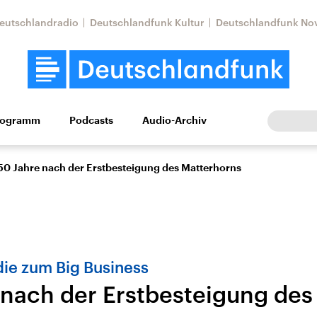
eutschlandradio
Deutschlandfunk Kultur
Deutschlandfunk No
rogramm
Podcasts
Audio-Archiv
Wirtschaft
Wissen
Kultur
Europa
Gesellschaf
50 Jahre nach der Erstbesteigung des Matterhorns
ie zum Big Business
 nach der Erstbesteigung des
Nahostkonflikt
Iran
le Beiträge,
Aktuelle Lage und
Aktuelle Lage und