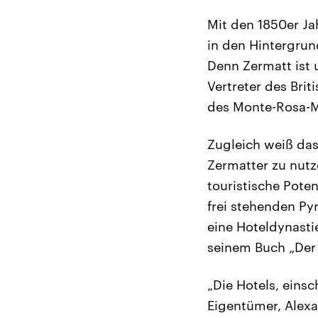
Mit den 1850er Jah
in den Hintergrun
Denn Zermatt ist
Vertreter des Bri
des Monte-Rosa-M
Zugleich weiß das
Zermatter zu nut
touristische Pote
frei stehenden Py
eine Hoteldynasti
seinem Buch „Der 
„Die Hotels, eins
Eigentümer, Alexa