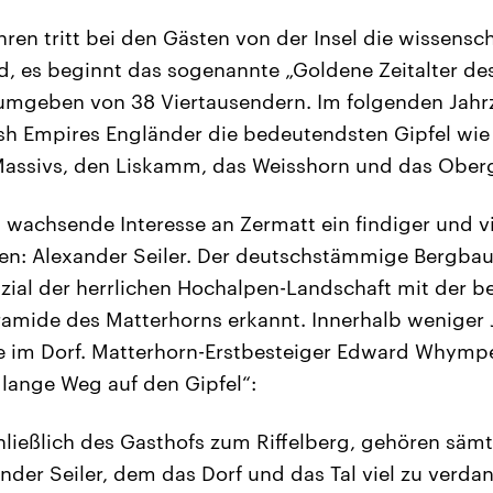
ren tritt bei den Gästen von der Insel die wissensc
d, es beginnt das sogenannte „Goldene Zeitalter de
 umgeben von 38 Viertausendern. Im folgenden Jahr
tish Empires Engländer die bedeutendsten Gipfel wie
assivs, den Liskamm, das Weisshorn und das Ober
 wachsende Interesse an Zermatt ein findiger und vi
zen: Alexander Seiler. Der deutschstämmige Bergba
nzial der herrlichen Hochalpen-Landschaft mit der 
ramide des Matterhorns erkannt. Innerhalb weniger 
e im Dorf. Matterhorn-Erstbesteiger Edward Whympe
lange Weg auf den Gipfel“:
chließlich des Gasthofs zum Riffelberg, gehören säm
nder Seiler, dem das Dorf und das Tal viel zu verd