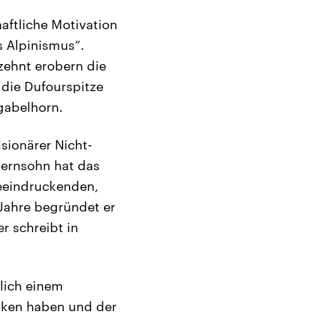
haftliche Motivation
s Alpinismus“.
zehnt erobern die
 die Dufourspitze
gabelhorn.
sionärer Nicht-
uernsohn hat das
beeindruckenden,
Jahre begründet er
r schreibt in
tlich einem
anken haben und der