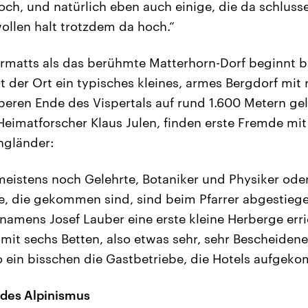
och, und natürlich eben auch einige, die da schluss
wollen halt trotzdem da hoch.“
rmatts als das berühmte Matterhorn-Dorf beginnt be
st der Ort ein typisches kleines, armes Bergdorf mit
ren Ende des Vispertals auf rund 1.600 Metern gel
Heimatforscher Klaus Julen, finden erste Fremde mit
ngländer:
eistens noch Gelehrte, Botaniker und Physiker ode
e, die gekommen sind, sind beim Pfarrer abgestieg
namens Josef Lauber eine erste kleine Herberge erric
mit sechs Betten, also etwas sehr, sehr Bescheiden
o ein bisschen die Gastbetriebe, die Hotels aufgek
 des Alpinismus