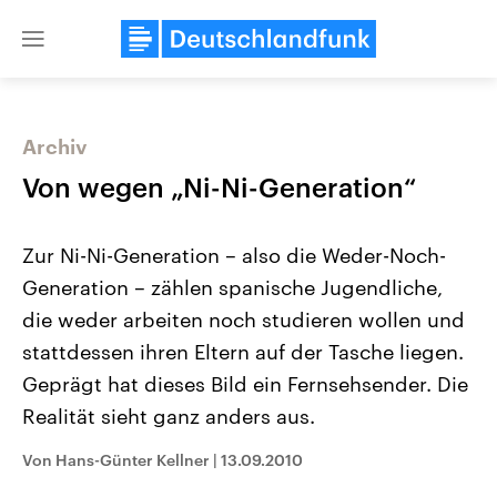
Close
menu
Archiv
Themen
Von wegen „Ni-Ni-Generation“
Zur Ni-Ni-Generation – also die Weder-Noch-
Generation – zählen spanische Jugendliche,
die weder arbeiten noch studieren wollen und
stattdessen ihren Eltern auf der Tasche liegen.
Geprägt hat dieses Bild ein Fernsehsender. Die
Landtagswahl Sachsen-Anhalt
USA
2026
Aktuelle Beiträge, Analys
Realität sieht ganz anders aus.
Alle Informationen
Hintergründe
Sachsen-Anhalt wählt am 6.
Wirtschaftlich und militäri
September 2026 einen neuen
gehören die Vereinigten S
Von Hans-Günter Kellner
|
13.09.2010
Landtag. Seit 2021 wird das
den mächtigsten Ländern 
Bundesland von einer Koalition aus
mit großem Einfluss auf d