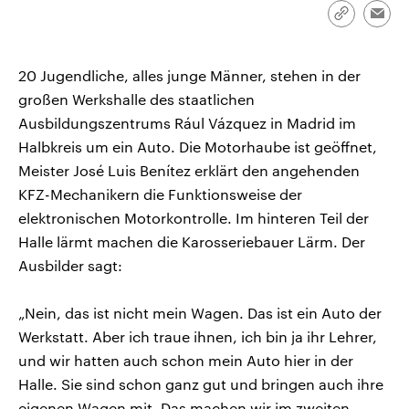
CDU, SPD und FDP regiert.-
aktuelle Weltgeschehen.
Link
Emai
Umfragen, Prognosen,
kopieren/te
Wahlprogramme, aktuelle Berichte
Sendungen
Programm
Podcasts
und Hintergründe zu den Parteien
und Kandidaten der anstehenden
20 Jugendliche, alles junge Männer, stehen in der
Wahl.
großen Werkshalle des staatlichen
Audio-Archiv
Ausbildungszentrums Rául Vázquez in Madrid im
Halbkreis um ein Auto. Die Motorhaube ist geöffnet,
Meister José Luis Benítez erklärt den angehenden
KFZ-Mechanikern die Funktionsweise der
elektronischen Motorkontrolle. Im hinteren Teil der
Halle lärmt machen die Karosseriebauer Lärm. Der
Ausbilder sagt:
„Nein, das ist nicht mein Wagen. Das ist ein Auto der
Werkstatt. Aber ich traue ihnen, ich bin ja ihr Lehrer,
und wir hatten auch schon mein Auto hier in der
Halle. Sie sind schon ganz gut und bringen auch ihre
eigenen Wagen mit. Das machen wir im zweiten