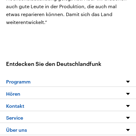
auch gute Leute in der Produktion, die auch mal
etwas reparieren können. Damit sich das Land
weiterentwickelt.“
Entdecken Sie den Deutschlandfunk
Programm
Programm
Hören
Alle Sendungen
Livestream
Kontakt
Die Nachrichten
Audios
Hörerservice
Service
Nachrichtenleicht
Podcasts
Social Media
FAQ
Über uns
Neue Beiträge auf dlf.de
Deutschlandfunk App