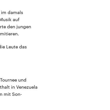
t im damals
Musik auf
rte den jungen
imitieren.
die Leute das
f Tournee und
thalt in Venezuela
in mit Son-