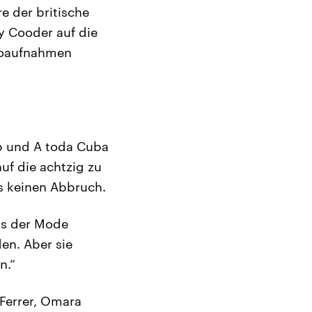
e der britische
y Cooder auf die
dioaufnahmen
ub und A toda Cuba
uf die achtzig zu
as keinen Abbruch.
aus der Mode
en. Aber sie
n.“
Ferrer, Omara