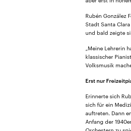
aber erst in hohe
Rubén González Fo
Stadt Santa Clara
und bald zeigte s
„Meine Lehrerin ha
klassischer Piani
Volksmusik machen
Erst nur Freizeitpi
Erinnerte sich Ru
sich für ein Mediz
auftreten. Dann en
Anfang der 1940er
Orchestern zu spi