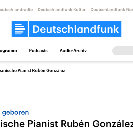
eutschlandradio
Deutschlandfunk Kultur
Deutschlandfunk No
rogramm
Podcasts
Audio-Archiv
Wirtschaft
Wissen
Kultur
Europa
Gesellschaf
banische Pianist Rubén González
n geboren
ische Pianist Rubén Gonzále
Nahostkonflikt
Iran
le Beiträge,
Aktuelle Lage und
Aktuelle Lage und