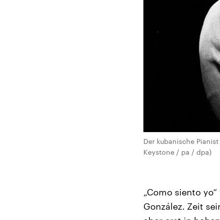
Der kubanische Pianist
Keystone / pa / dpa)
„Como siento yo“ 
González. Zeit se