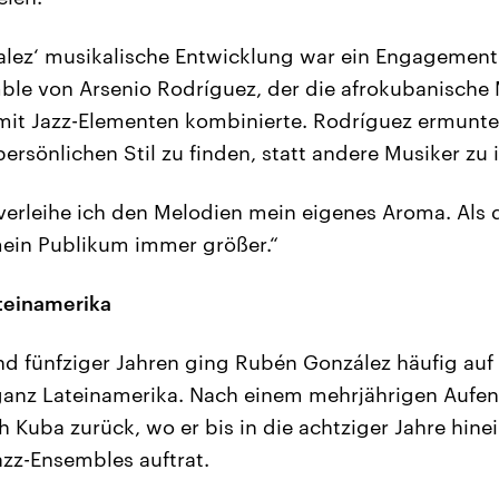
alez‘ musikalische Entwicklung war ein Engagemen
le von Arsenio Rodríguez, der die afrokubanische 
mit Jazz-Elementen kombinierte. Rodríguez ermunte
persönlichen Stil zu finden, statt andere Musiker zu 
 verleihe ich den Melodien mein eigenes Aroma. Als 
ein Publikum immer größer.“
ateinamerika
und fünfziger Jahren ging Rubén González häufig au
n ganz Lateinamerika. Nach einem mehrjährigen Aufen
h Kuba zurück, wo er bis in die achtziger Jahre hine
zz-Ensembles auftrat.