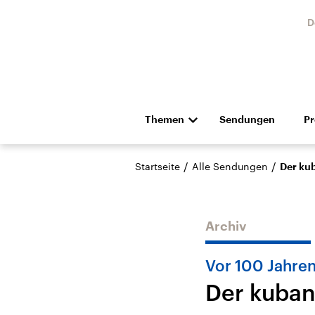
D
Themen
Sendungen
P
Die Nachrichten
Politik
/
/
Startseite
Alle Sendungen
Der ku
Hörspiel und Feature
Musik
Archiv
Vor 100 Jahre
Der kuban
Landtagswahl Sachsen-
USA
Anhalt 2026
Aktuel