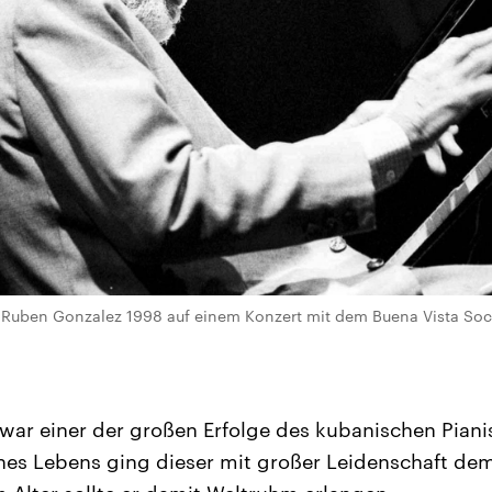
 Ruben Gonzalez 1998 auf einem Konzert mit dem Buena Vista Socia
war einer der großen Erfolge des kubanischen Pian
ines Lebens ging dieser mit großer Leidenschaft dem