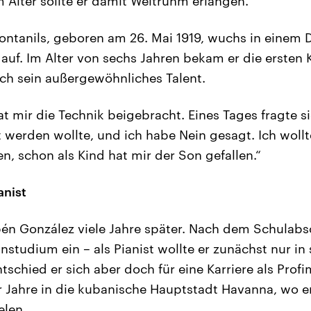
m Alter sollte er damit Weltruhm erlangen.
ntanils, geboren am 26. Mai 1919, wuchs in einem D
 auf. Im Alter von sechs Jahren bekam er die ersten 
ich sein außergewöhnliches Talent.
t mir die Technik beigebracht. Eines Tages fragte s
st werden wollte, und ich habe Nein gesagt. Ich woll
, schon als Kind hat mir der Son gefallen.“
anist
bén González viele Jahre später. Nach dem Schulabs
instudium ein – als Pianist wollte er zunächst nur in 
tschied er sich aber doch für eine Karriere als Prof
 Jahre in die kubanische Hauptstadt Havanna, wo e
elen.