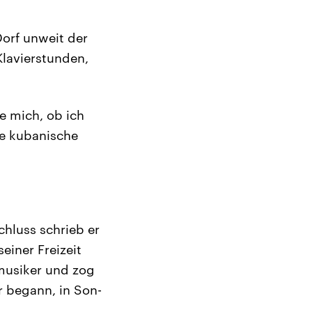
orf unweit der
Klavierstunden,
ie mich, ob ich
te kubanische
chluss schrieb er
seiner Freizeit
imusiker und zog
r begann, in Son-