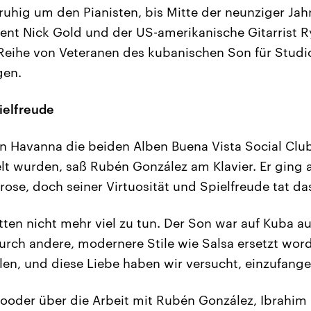
uhig um den Pianisten, bis Mitte der neunziger Jahr
nt Nick Gold und der US-amerikanische Gitarrist R
 Reihe von Veteranen des kubanischen Son für Stu
en.
ielfreude
in Havanna die beiden Alben Buena Vista Social Cl
elt wurden, saß Rubén González am Klavier. Er ging a
hrose, doch seiner Virtuosität und Spielfreude tat d
tten nicht mehr viel zu tun. Der Son war auf Kuba 
ch andere, modernere Stile wie Salsa ersetzt word
elen, und diese Liebe haben wir versucht, einzufange
ooder über die Arbeit mit Rubén González, Ibrahim 