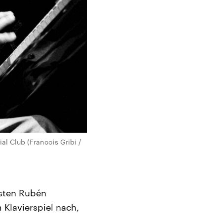
l Club (Francois Gribi /
isten Rubén
 Klavierspiel nach,