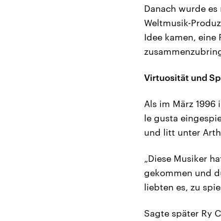
Danach wurde es r
Weltmusik-Produze
Idee kamen, eine
zusammenzubring
Virtuosität und Sp
Als im März 1996 
le gusta eingespi
und litt unter Art
„Diese Musiker ha
gekommen und dur
liebten es, zu spi
Sagte später Ry C