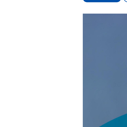
Alle Informationen
Analy
Sachsen-Anhalt wählt
Hinte
am 6. September 2026
Wirtsc
einen neuen Landtag.
militä
Seit 2021 wird das
Verein
Bundesland von einer
den m
Koalition aus CDU, SPD
Länder
und FDP regiert.-
großem
Umfragen, Prognosen,
aktuel
Wahlprogramme,
aktuelle Berichte und
Hintergründe zu den
Parteien und Kandidaten
der anstehenden Wahl.