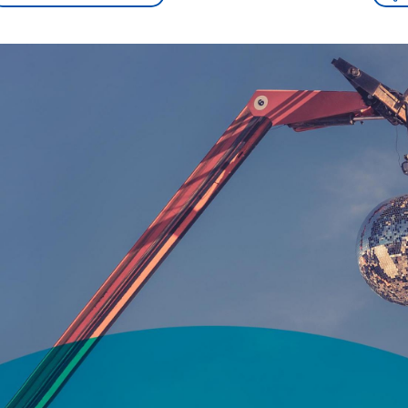
sen und
Hintergründe
Hintergründe
Der Überfall der
Der Iran – seit der
rgründe
haftlich und
palästinensischen
Islamischen Revolu
risch gehören die
Terrororganisation
1979 auch Islamisc
igten Staaten zu
Hamas im Oktober 2023
Republik Iran – ist e
ächtigsten
auf Israel hat in der
von einem
n der Erde, mit
Region wieder die
Religionsführer auto
 Einfluss auf das
Gewalt entfacht. Israel
regierter Staat im 
le Weltgeschehen.
möchte die Hamas
Osten. Eine Feindsc
zerstören. Diese wird wie
zu Israel und zu de
die Hisbollah im Libanon
ist fest in der
vom Iran unterstützt.
Staatsideologie
verankert.