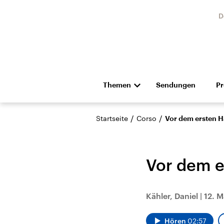
D
Themen
Sendungen
P
Die Nachrichten
Politik
/
/
Startseite
Corso
Vor dem ersten Ha
Hörspiel und Feature
Musik
Vor dem e
Kähler, Daniel
|
12. M
Landtagswahl Sachsen-
USA
Anhalt 2026
Aktuel
Hören
02:57