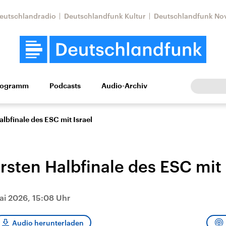
eutschlandradio
Deutschlandfunk Kultur
Deutschlandfunk No
rogramm
Podcasts
Audio-Archiv
Wirtschaft
Wissen
Kultur
Europa
Gesellschaf
lbfinale des ESC mit Israel
rsten Halbfinale des ESC mit 
ai 2026, 15:08 Uhr
Nahostkonflikt
Iran
le Beiträge,
Aktuelle Lage und
Aktuelle Lage und
Audio herunterladen