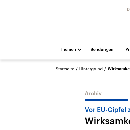
D
Themen
Sendungen
P
Die Nachrichten
Politik
/
/
Startseite
Hintergrund
Wirksamkei
Hörspiel und Feature
Musik
Archiv
Vor EU-Gipfel 
Wirksamke
Landtagswahl Sachsen-
USA
Anhalt 2026
Aktuel