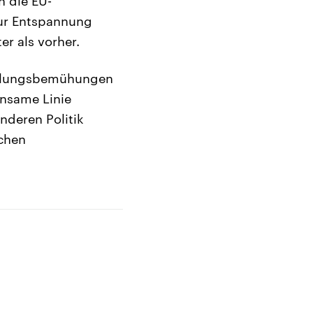
n die EU-
zur Entspannung
er als vorher.
ttlungsbemühungen
insame Linie
anderen Politik
ichen