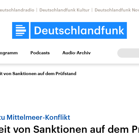
eutschlandradio
Deutschlandfunk Kultur
Deutschlandfunk No
rogramm
Podcasts
Audio-Archiv
Wirtschaft
Wissen
Kultur
Europa
Gesellschaf
t von Sanktionen auf dem Prüfstand
zu Mittelmeer-Konflikt
it von Sanktionen auf dem P
Nahostkonflikt
Iran
le Beiträge,
Aktuelle Lage und
Aktuelle Lage und