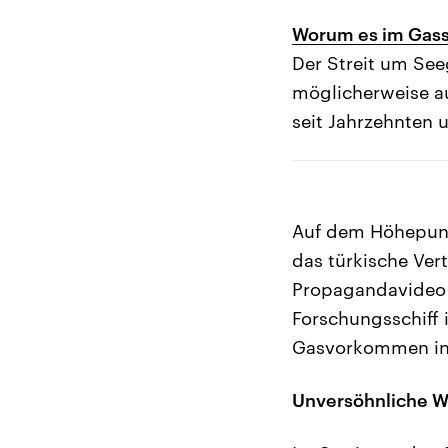
Worum es im Gasst
Der Streit um See
möglicherweise au
seit Jahrzehnten 
Auf dem Höhepunk
das türkische Ve
Propagandavideo a
Forschungsschiff 
Gasvorkommen in 
Unversöhnliche W