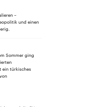
lieren –
eopolitik und einen
erig.
sem Sommer ging
ierten
 ein türkisches
 von