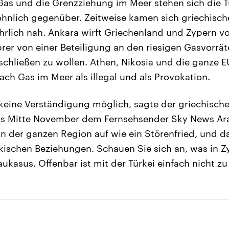
Gas und die Grenzziehung im Meer stehen sich die 
hnlich gegenüber. Zeitweise kamen sich griechisch
hrlich nah. Ankara wirft Griechenland und Zypern vo
prer von einer Beteiligung an den riesigen Gasvorrä
hließen zu wollen. Athen, Nikosia und die ganze E
ach Gas im Meer als illegal und als Provokation.
i keine Verständigung möglich, sagte der griechisch
is Mitte November dem Fernsehsender Sky News Arab
 in der ganzen Region auf wie ein Störenfried, und da
kischen Beziehungen. Schauen Sie sich an, was in Zyp
ukasus. Offenbar ist mit der Türkei einfach nicht zu