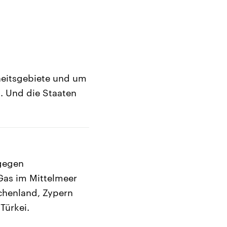
heitsgebiete und um
t. Und die Staaten
 gegen
Gas im Mittelmeer
echenland, Zypern
Türkei.