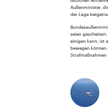
östlichen Mittelm
Außenminister, d
der Lage beigetrag
Bundesaußenminis
seien gescheitert
einigen kann, ist 
bewegen können. D
Strafmaßnahmen in 