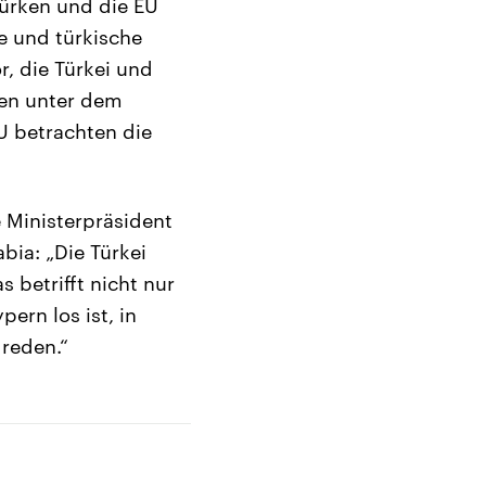
Türken und die EU
e und türkische
r, die Türkei und
ten unter dem
U betrachten die
e Ministerpräsident
ia: „Die Türkei
s betrifft nicht nur
ern los ist, in
 reden.“