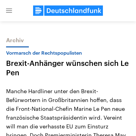
Close
menu
Archiv
Themen
Vormarsch der Rechtspopulisten
Brexit-Anhänger wünschen sich Le
Pen
Manche Hardliner unter den Brexit-
Befürwortern in Großbritannien hoffen, dass
Landtagswahl Sachsen-Anhalt
USA
die Front-National-Chefin Marine Le Pen neue
2026
Aktuelle Beiträge, Analys
Alle Informationen
Hintergründe
französische Staatspräsidentin wird. Vereint
Sachsen-Anhalt wählt am 6.
Wirtschaftlich und militäri
September 2026 einen neuen
gehören die Vereinigten S
will man die verhasste EU zum Einsturz
Landtag. Seit 2021 wird das
den mächtigsten Ländern 
bringen. Doch Premierministerin Theresa May
Bundesland von einer Koalition aus
mit großem Einfluss auf d