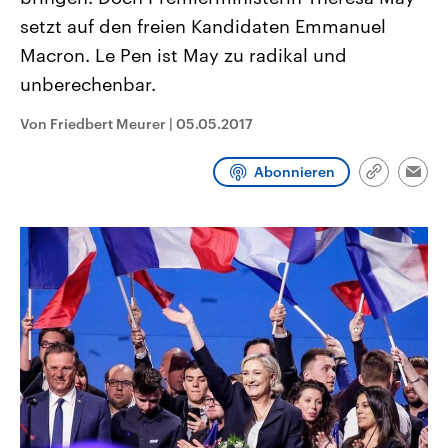
CDU, SPD und FDP regiert.-
aktuelle Weltgeschehen.
setzt auf den freien Kandidaten Emmanuel
Umfragen, Prognosen,
Wahlprogramme, aktuelle Berichte
Macron. Le Pen ist May zu radikal und
Sendungen
Programm
Podcasts
und Hintergründe zu den Parteien
und Kandidaten der anstehenden
unberechenbar.
Wahl.
Audio-Archiv
Von Friedbert Meurer
|
05.05.2017
Abonnieren
Link
Emai
kopieren/te