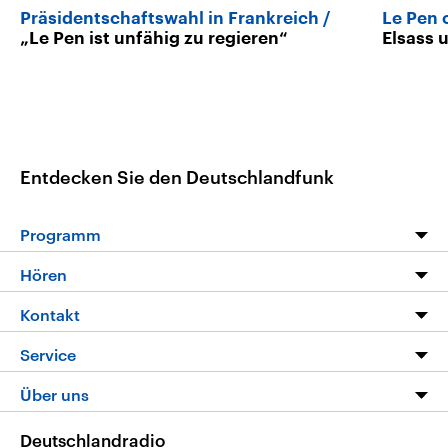
Präsidentschaftswahl in Frankreich
Le Pen 
„Le Pen ist unfähig zu regieren“
Elsass 
Entdecken Sie den Deutschlandfunk
Programm
Programm
Hören
Alle Sendungen
Livestream
Kontakt
Die Nachrichten
Audios
Hörerservice
Service
Nachrichtenleicht
Podcasts
Social Media
FAQ
Über uns
Neue Beiträge auf dlf.de
Deutschlandfunk App
Newsletter
Deutschlandradio
Themen-Schwerpunkte
Nachrichten App
Deutschlandradio