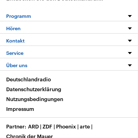
Programm
Programm
Hören
Alle Sendungen
Livestream
Kontakt
Die Nachrichten
Audios
Hörerservice
Service
Nachrichtenleicht
Podcasts
Social Media
FAQ
Über uns
Neue Beiträge auf dlf.de
Deutschlandfunk App
Newsletter
Deutschlandradio
Themen-Schwerpunkte
Nachrichten App
Deutschlandradio
Veranstaltungen
Presse
Frequenzen
Datenschutzerklärung
Musikliste
Ausbildung und Karriere
Nutzungsbedingungen
RSS
Transparenz
Impressum
Korrekturen
Barrierefreiheit
Partner
ARD
|
ZDF
|
Phoenix
|
arte
|
Chronik der Mauer