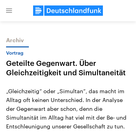
Close
menu
Archiv
Themen
Vortrag
Geteilte Gegenwart. Über
Gleichzeitigkeit und Simultaneität
„Gleichzeitig“ oder „Simultan“, das macht im
Alltag oft keinen Unterschied. In der Analyse
Landtagswahl Sachsen-Anhalt
USA
der Gegenwart aber schon, denn die
2026
Aktuelle Beiträge, Analys
Alle Informationen
Hintergründe
Simultanität im Alltag hat viel mit der Be- und
Sachsen-Anhalt wählt am 6.
Wirtschaftlich und militäri
September 2026 einen neuen
gehören die Vereinigten S
Entschleunigung unserer Gesellschaft zu tun.
Landtag. Seit 2021 wird das
den mächtigsten Ländern 
Bundesland von einer Koalition aus
mit großem Einfluss auf d