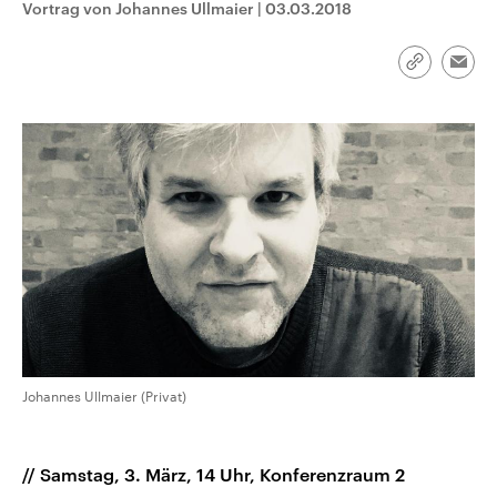
Vortrag von Johannes Ullmaier
|
03.03.2018
CDU, SPD und FDP regiert.-
aktuelle Weltgeschehen.
Umfragen, Prognosen,
Wahlprogramme, aktuelle Berichte
Sendungen
Programm
Podcasts
und Hintergründe zu den Parteien
Link
Emai
und Kandidaten der anstehenden
kopieren/te
Wahl.
Audio-Archiv
Johannes Ullmaier (Privat)
// Samstag, 3. März, 14 Uhr, Konferenzraum 2