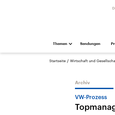
D
Themen
Sendungen
P
Die Nachrichten
Politik
/
Startseite
Wirtschaft und Gesellscha
Hörspiel und Feature
Musik
Archiv
VW-Prozess
Topmanag
Landtagswahl Sachsen-
USA
Anhalt 2026
Aktuel