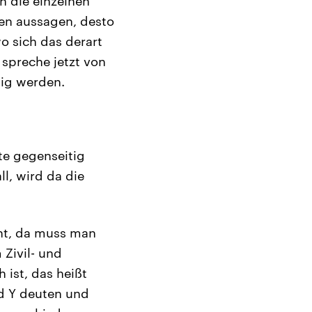
 die einzelnen
en aussagen, desto
o sich das derart
 spreche jetzt von
tig werden.
te gegenseitig
l, wird da die
echt, da muss man
 Zivil- und
 ist, das heißt
ed Y deuten und