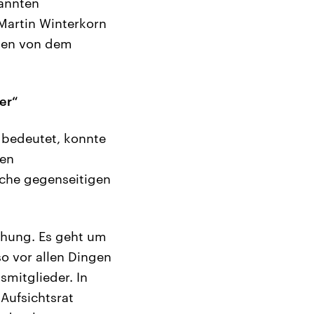
nannten
Martin Winterkorn
eben von dem
er“
 bedeutet, konnte
gen
lche gegenseitigen
iehung. Es geht um
so vor allen Dingen
smitglieder. In
Aufsichtsrat