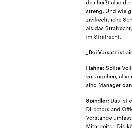
das heißt also der
streng. Und wie ge
zivilrechtliche S
als das Strafrech
im Strafrecht.
„Bei Vorsatz ist 
Hahne:
Sollte Vol
vorzugehen, also g
sind Manager dan
Spindler:
Das ist 
Directors and Offi
Vorstände umfasst
Mitarbeiter. Die k