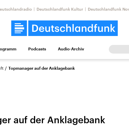
eutschlandradio
Deutschlandfunk Kultur
Deutschlandfunk No
rogramm
Podcasts
Audio-Archiv
Wirtschaft
Wissen
Kultur
Europa
Gesellschaf
/
ft
Topmanager auf der Anklagebank
er auf der Anklagebank
Nahostkonflikt
Iran
le Beiträge,
Aktuelle Lage und
Aktuelle Lage und