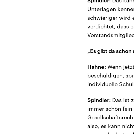
Spindler:
Das kann
Unterlagen kenne
schwieriger wird 
verdichtet, dass e
Vorstandsmitglied
„Es gibt da schon
Hahne:
Wenn jetzt
beschuldigen, spr
individuelle Sch
Spindler:
Das ist z
immer schön fein u
Gesellschaftsrecht
also, es kann nic