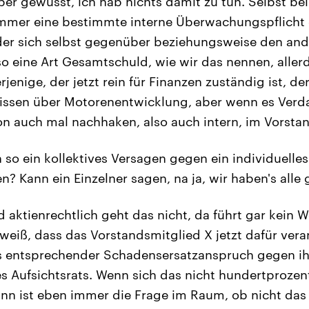
aber gewusst, ich hab nichts damit zu tun. Selbst be
 immer eine bestimmte interne Überwachungspflicht
der sich selbst gegenüber beziehungsweise den an
so eine Art Gesamtschuld, wie wir das nennen, allerd
rjenige, der jetzt rein für Finanzen zuständig ist, d
wissen über Motorenentwicklung, aber wenn es Ve
on auch mal nachhaken, also auch intern, im Vorsta
so ein kollektives Versagen gegen ein individuelle
n? Kann ein Einzelner sagen, na ja, wir haben's alle
d aktienrechtlich geht das nicht, da führt gar kein 
iß, dass das Vorstandsmitglied X jetzt dafür vera
s entsprechender Schadensersatzanspruch gegen ih
s Aufsichtsrats. Wenn sich das nicht hundertprozen
dann ist eben immer die Frage im Raum, ob nicht da