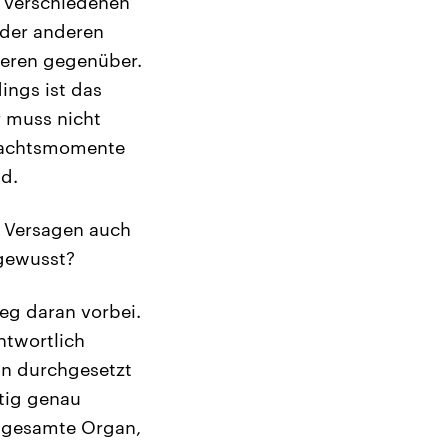
i verschiedenen
 der anderen
deren gegenüber.
ings ist das
er muss nicht
rdachtsmomente
nd.
s Versagen auch
 gewusst?
Weg daran vorbei.
ntwortlich
n durchgesetzt
tig genau
s gesamte Organ,