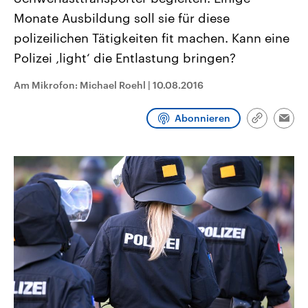
CDU, SPD und FDP regiert.-
aktuelle Weltgeschehen.
Monate Ausbildung soll sie für diese
Umfragen, Prognosen,
Wahlprogramme, aktuelle Berichte
polizeilichen Tätigkeiten fit machen. Kann eine
Sendungen
Programm
Podcasts
und Hintergründe zu den Parteien
und Kandidaten der anstehenden
Polizei ‚light‘ die Entlastung bringen?
Wahl.
Audio-Archiv
Am Mikrofon: Michael Roehl
|
10.08.2016
Abonnieren
Link
Emai
kopieren/te