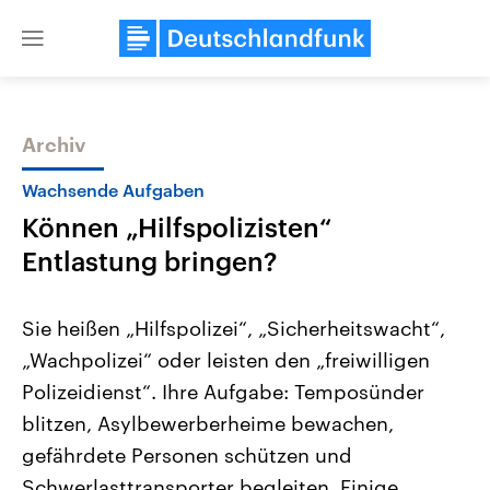
Close
menu
Archiv
Themen
Wachsende Aufgaben
Können „Hilfspolizisten“
Entlastung bringen?
Sie heißen „Hilfspolizei“, „Sicherheitswacht“,
„Wachpolizei“ oder leisten den „freiwilligen
Landtagswahl Sachsen-Anhalt
USA
Polizeidienst“. Ihre Aufgabe: Temposünder
2026
Aktuelle Beiträge, Analys
Alle Informationen
Hintergründe
blitzen, Asylbewerberheime bewachen,
Sachsen-Anhalt wählt am 6.
Wirtschaftlich und militäri
September 2026 einen neuen
gehören die Vereinigten S
gefährdete Personen schützen und
Landtag. Seit 2021 wird das
den mächtigsten Ländern 
Schwerlasttransporter begleiten. Einige
Bundesland von einer Koalition aus
mit großem Einfluss auf d