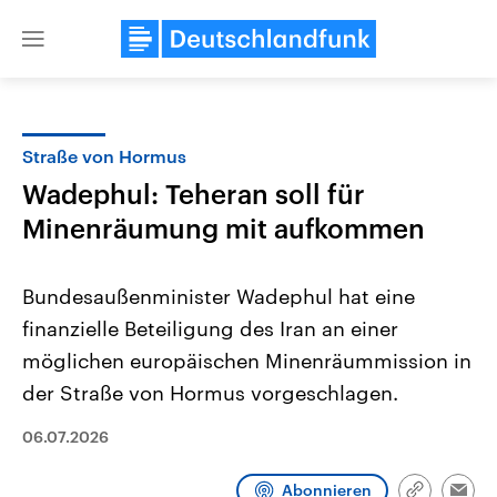
Close
menu
Straße von Hormus
Themen
Wadephul: Teheran soll für
Minenräumung mit aufkommen
​Bundesaußenminister Wadephul hat eine
finanzielle Beteiligung des Iran an einer
möglichen europäischen ‌Minenräummission ⁠in
Landtagswahl Sachsen-Anhalt
USA
der Straße ⁠von Hormus vorgeschlagen.
2026
Aktuelle Beiträge, Analys
Alle Informationen
Hintergründe
06.07.2026
Sachsen-Anhalt wählt am 6.
Wirtschaftlich und militäri
September 2026 einen neuen
gehören die Vereinigten S
Landtag. Seit 2021 wird das
den mächtigsten Ländern 
Abonnieren
Bundesland von einer Koalition aus
mit großem Einfluss auf d