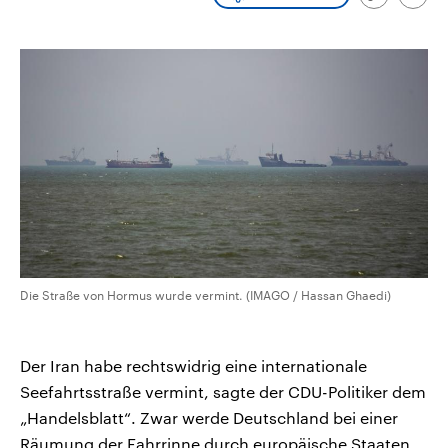
Link
Emai
CDU, SPD und FDP regiert.-
aktuelle Weltgeschehen.
kopieren/te
Umfragen, Prognosen,
Wahlprogramme, aktuelle Berichte
Sendungen
Programm
Podcasts
und Hintergründe zu den Parteien
und Kandidaten der anstehenden
Wahl.
Audio-Archiv
Die Straße von Hormus wurde vermint. (IMAGO / Hassan Ghaedi)
Der Iran habe rechtswidrig eine internationale
Seefahrtsstraße vermint, sagte der CDU-Politiker dem
„Handelsblatt“. Zwar werde Deutschland bei einer
Räumung der Fahrrinne durch europäische Staaten