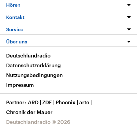
Programm
Hören
Alle Sendungen
Livestream
Kontakt
Die Nachrichten
Audios
Hörerservice
Service
Nachrichtenleicht
Podcasts
Social Media
FAQ
Über uns
Neue Beiträge auf dlf.de
Deutschlandfunk App
Newsletter
Deutschlandradio
Themen-Schwerpunkte
Nachrichten App
Deutschlandradio
Veranstaltungen
Presse
Frequenzen
Datenschutzerklärung
Musikliste
Ausbildung und Karriere
Nutzungsbedingungen
RSS
Transparenz
Impressum
Korrekturen
Barrierefreiheit
Partner
ARD
|
ZDF
|
Phoenix
|
arte
|
Chronik der Mauer
Deutschlandradio © 2026