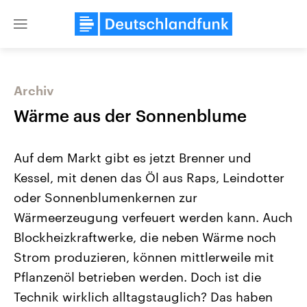
Close
menu
Archiv
Themen
Wärme aus der Sonnenblume
Auf dem Markt gibt es jetzt Brenner und
Kessel, mit denen das Öl aus Raps, Leindotter
oder Sonnenblumenkernen zur
Wärmeerzeugung verfeuert werden kann. Auch
Blockheizkraftwerke, die neben Wärme noch
Landtagswahl Sachsen-Anhalt
USA
2026
Aktuelle Beiträge, Analys
Strom produzieren, können mittlerweile mit
Alle Informationen
Hintergründe
Sachsen-Anhalt wählt am 6.
Wirtschaftlich und militäri
Pflanzenöl betrieben werden. Doch ist die
September 2026 einen neuen
gehören die Vereinigten S
Landtag. Seit 2021 wird das
den mächtigsten Ländern 
Technik wirklich alltagstauglich? Das haben
Bundesland von einer Koalition aus
mit großem Einfluss auf d