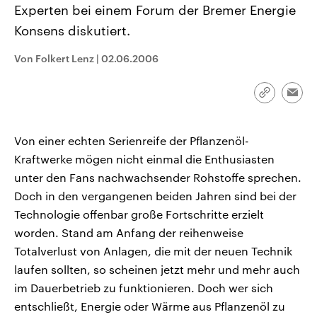
Experten bei einem Forum der Bremer Energie
CDU, SPD und FDP regiert.-
aktuelle Weltgeschehen.
Umfragen, Prognosen,
Konsens diskutiert.
Wahlprogramme, aktuelle Berichte
Sendungen
Programm
Podcasts
und Hintergründe zu den Parteien
und Kandidaten der anstehenden
Von Folkert Lenz
|
02.06.2006
Wahl.
Audio-Archiv
Link
Emai
kopieren/te
Von einer echten Serienreife der Pflanzenöl-
Kraftwerke mögen nicht einmal die Enthusiasten
unter den Fans nachwachsender Rohstoffe sprechen.
Doch in den vergangenen beiden Jahren sind bei der
Technologie offenbar große Fortschritte erzielt
worden. Stand am Anfang der reihenweise
Totalverlust von Anlagen, die mit der neuen Technik
laufen sollten, so scheinen jetzt mehr und mehr auch
im Dauerbetrieb zu funktionieren. Doch wer sich
entschließt, Energie oder Wärme aus Pflanzenöl zu