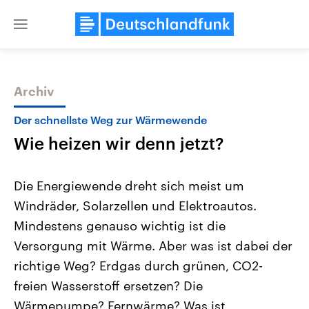
Close
menu
Archiv
Themen
Der schnellste Weg zur Wärmewende
Wie heizen wir denn jetzt?
Die Energiewende dreht sich meist um
Windräder, Solarzellen und Elektroautos.
Mindestens genauso wichtig ist die
Landtagswahl Sachsen-Anhalt
USA
Versorgung mit Wärme. Aber was ist dabei der
2026
Aktuelle Beiträge, Analys
Alle Informationen
richtige Weg? Erdgas durch grünen, CO2-
Hintergründe
Sachsen-Anhalt wählt am 6.
Wirtschaftlich und militäri
freien Wasserstoff ersetzen? Die
September 2026 einen neuen
gehören die Vereinigten S
Landtag. Seit 2021 wird das
den mächtigsten Ländern 
Wärmepumpe? Fernwärme? Was ist
Bundesland von einer Koalition aus
mit großem Einfluss auf d