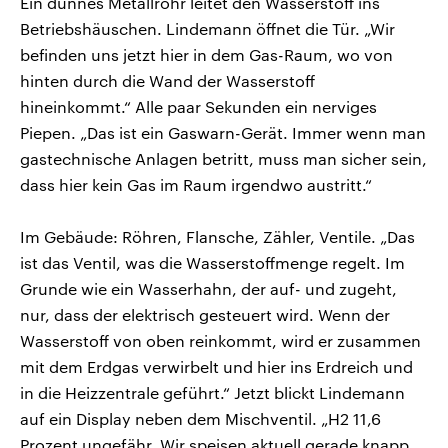
Ein dünnes Metallrohr leitet den Wasserstoff ins
Betriebshäuschen. Lindemann öffnet die Tür. „Wir
befinden uns jetzt hier in dem Gas-Raum, wo von
hinten durch die Wand der Wasserstoff
hineinkommt.“ Alle paar Sekunden ein nerviges
Piepen. „Das ist ein Gaswarn-Gerät. Immer wenn man
gastechnische Anlagen betritt, muss man sicher sein,
dass hier kein Gas im Raum irgendwo austritt.“
Im Gebäude: Röhren, Flansche, Zähler, Ventile. „Das
ist das Ventil, was die Wasserstoffmenge regelt. Im
Grunde wie ein Wasserhahn, der auf- und zugeht,
nur, dass der elektrisch gesteuert wird. Wenn der
Wasserstoff von oben reinkommt, wird er zusammen
mit dem Erdgas verwirbelt und hier ins Erdreich und
in die Heizzentrale geführt.“ Jetzt blickt Lindemann
auf ein Display neben dem Mischventil. „H2 11,6
Prozent ungefähr. Wir speisen aktuell gerade knapp