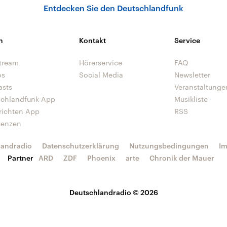
Entdecken Sie den Deutschlandfunk
n
Kontakt
Service
tream
Hörerservice
FAQ
os
Social Media
Newsletter
asts
Veranstaltunge
schlandfunk App
Musikliste
richten App
RSS
uenzen
landradio
Datenschutzerklärung
Nutzungsbedingungen
I
Partner
ARD
ZDF
Phoenix
arte
Chronik der Mauer
Deutschlandradio © 2026