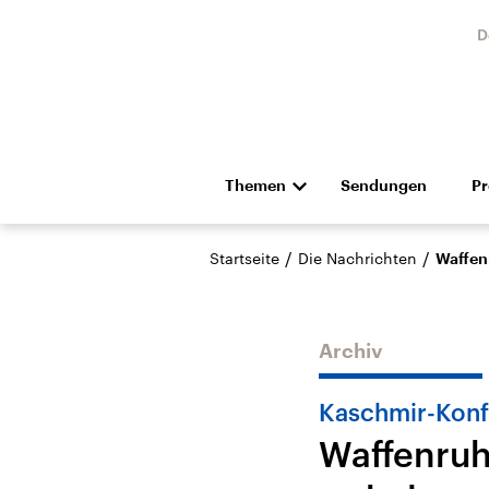
D
Themen
Sendungen
P
Die Nachrichten
Politik
/
/
Startseite
Die Nachrichten
Waffen
Hörspiel und Feature
Musik
Archiv
Kaschmir-Konfl
Waffenruh
Landtagswahl Sachsen-
USA
Anhalt 2026
Aktuel