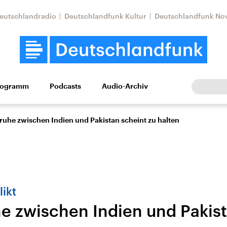
eutschlandradio
Deutschlandfunk Kultur
Deutschlandfunk No
rogramm
Podcasts
Audio-Archiv
Wirtschaft
Wissen
Kultur
Europa
Gesellschaf
ruhe zwischen Indien und Pakistan scheint zu halten
ikt
e zwischen Indien und Pakist
Nahostkonflikt
Iran
le Beiträge,
Aktuelle Lage und
Aktuelle Lage und