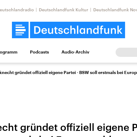
eutschlandradio
Deutschlandfunk Kultur
Deutschlandfunk No
rogramm
Podcasts
Audio-Archiv
Wirtschaft
Wissen
Kultur
Europa
Gesellschaf
echt gründet offiziell eigene Partei - BSW soll erstmals bei Euro
ht gründet offiziell eigene P
Nahostkonflikt
Iran
le Beiträge,
Aktuelle Lage und
Aktuelle Lage und