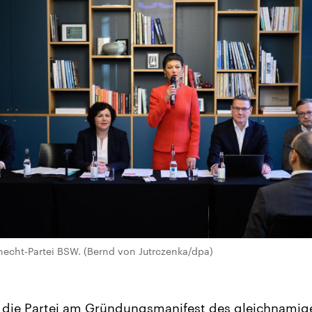
cht-Partei BSW. (Bernd von Jutrczenka/dpa)
ch die Partei am Gründungsmanifest des gleichnamig