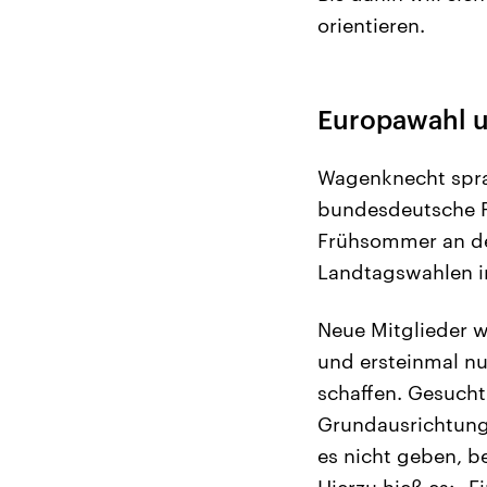
orientieren.
Europawahl u
Wagenknecht sprac
bundesdeutsche P
Frühsommer an de
Landtagswahlen i
Neue Mitglieder w
und ersteinmal n
schaffen. Gesucht
Grundausrichtung 
es nicht geben, b
Hierzu hieß es: „E