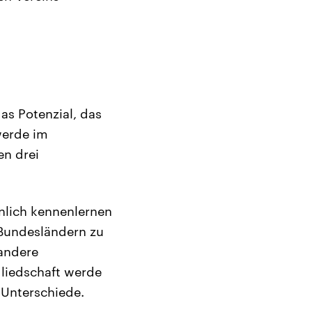
s Potenzial, das
werde im
n drei
nlich kennenlernen
 Bundesländern zu
 andere
liedschaft werde
 Unterschiede.