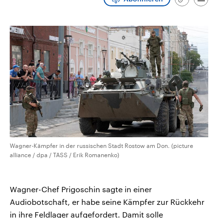
Link
Emai
CDU, SPD und FDP regiert.-
aktuelle Weltgeschehen.
kopieren/te
Umfragen, Prognosen,
Wahlprogramme, aktuelle Berichte
Sendungen
Programm
Podcasts
und Hintergründe zu den Parteien
und Kandidaten der anstehenden
Wahl.
Audio-Archiv
Wagner-Kämpfer in der russischen Stadt Rostow am Don. (picture
alliance / dpa / TASS / Erik Romanenko)
Wagner-Chef Prigoschin sagte in einer
Audiobotschaft, er habe seine Kämpfer zur Rückkehr
in ihre Feldlager aufgefordert. Damit solle