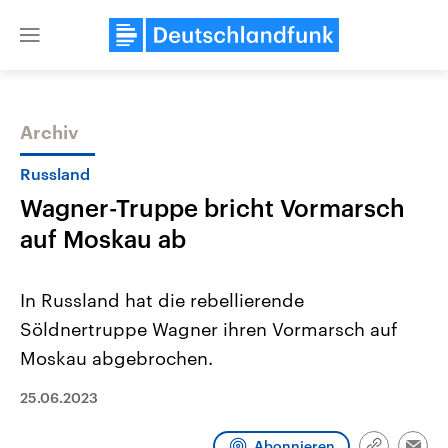
Close
menu
Archiv
Themen
Russland
Wagner-Truppe bricht Vormarsch
auf Moskau ab
In Russland hat die rebellierende
Söldnertruppe Wagner ihren Vormarsch auf
Landtagswahl Sachsen-Anhalt
USA
Moskau abgebrochen.
2026
Aktuelle Beiträge, Analys
Alle Informationen
Hintergründe
Sachsen-Anhalt wählt am 6.
Wirtschaftlich und militäri
25.06.2023
September 2026 einen neuen
gehören die Vereinigten S
Landtag. Seit 2021 wird das
den mächtigsten Ländern 
Bundesland von einer Koalition aus
mit großem Einfluss auf d
Abonnieren