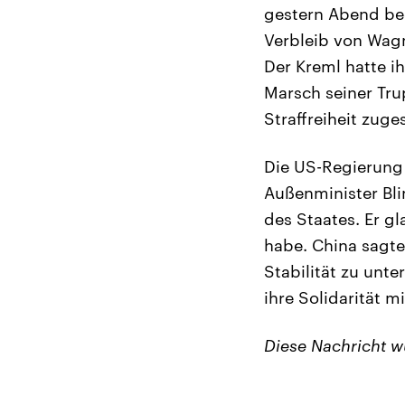
gestern Abend beg
Verbleib von Wagn
Der Kreml hatte i
Marsch seiner Tr
Straffreiheit zuge
Die US-Regierung 
Außenminister Bli
des Staates. Er g
habe. China sagt
Stabilität zu unt
ihre Solidarität mi
Diese Nachricht 