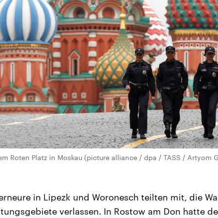
dem Roten Platz in Moskau (picture alliance / dpa / TASS / Artyom
rneure in Lipezk und Woronesch teilten mit, die W
ltungsgebiete verlassen. In Rostow am Don hatte de