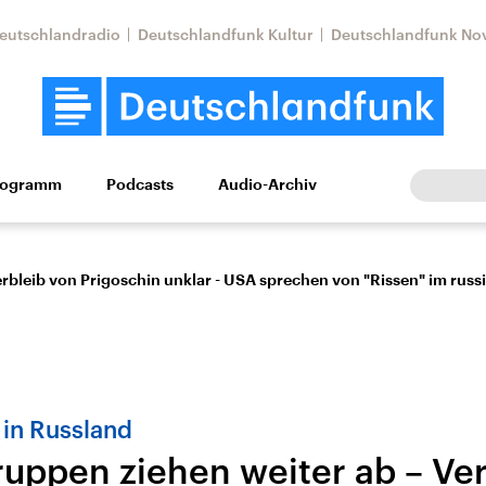
eutschlandradio
Deutschlandfunk Kultur
Deutschlandfunk No
rogramm
Podcasts
Audio-Archiv
Wirtschaft
Wissen
Kultur
Europa
Gesellschaf
rbleib von Prigoschin unklar - USA sprechen von "Rissen" im rus
in Russland
Nahostkonflikt
Iran
uppen ziehen weiter ab – Ver
le Beiträge,
Aktuelle Lage und
Aktuelle Lage und