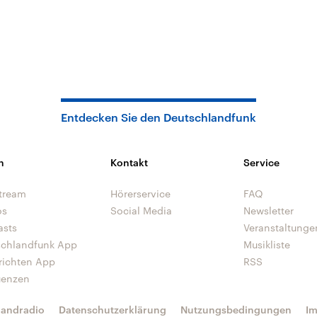
Entdecken Sie den Deutschlandfunk
n
Kontakt
Service
tream
Hörerservice
FAQ
os
Social Media
Newsletter
asts
Veranstaltunge
schlandfunk App
Musikliste
richten App
RSS
uenzen
landradio
Datenschutzerklärung
Nutzungsbedingungen
I