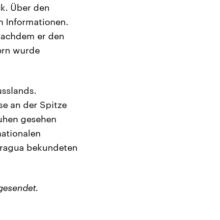
ck. Über den
n Informationen.
 nachdem er den
ern wurde
usslands.
se an der Spitze
ruhen gesehen
ationalen
caragua bekundeten
gesendet.