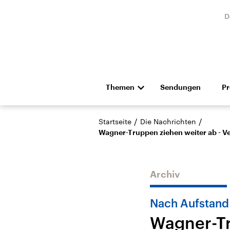
D
Themen
Sendungen
P
Die Nachrichten
Politik
/
/
Startseite
Die Nachrichten
Hörspiel und Feature
Musik
Wagner-Truppen ziehen weiter ab - Ve
Archiv
Nach Aufstand 
Landtagswahl Sachsen-
USA
Wagner-Tr
Anhalt 2026
Aktuel