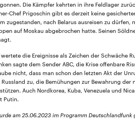
onnen. Die Kämpfer kehrten in ihre Feldlager zurü
er-Chef Prigoschin gibt es derzeit keine gesicherte
hm zugestanden, nach Belarus ausreisen zu dürfen,
uppen auf Moskau abgebrochen hatte. Seinen Söldn
sagt.
wertete die Ereignisse als Zeichen der Schwäche R
nken sagte dem Sender ABC, die Krise offenbare Ris
laube nicht, dass man schon den letzten Akt der Un
e Russland zu, die Bemühungen zur Bewahrung der n
erstützen. Auch Nordkorea, Kuba, Venezuela und Ni
t Putin.
wurde am 25.06.2023 im Programm Deutschlandfunk 