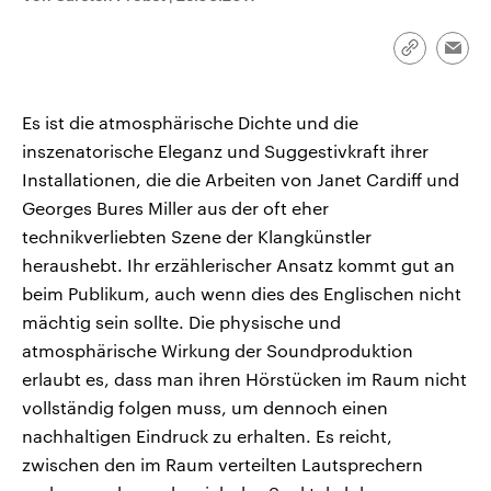
CDU, SPD und FDP regiert.-
aktuelle Weltgeschehen.
Umfragen, Prognosen,
Wahlprogramme, aktuelle Berichte
Link
Emai
Sendungen
Programm
Podcasts
und Hintergründe zu den Parteien
kopieren/te
und Kandidaten der anstehenden
Wahl.
Es ist die atmosphärische Dichte und die
Audio-Archiv
inszenatorische Eleganz und Suggestivkraft ihrer
Installationen, die die Arbeiten von Janet Cardiff und
Georges Bures Miller aus der oft eher
technikverliebten Szene der Klangkünstler
heraushebt. Ihr erzählerischer Ansatz kommt gut an
beim Publikum, auch wenn dies des Englischen nicht
mächtig sein sollte. Die physische und
atmosphärische Wirkung der Soundproduktion
erlaubt es, dass man ihren Hörstücken im Raum nicht
vollständig folgen muss, um dennoch einen
nachhaltigen Eindruck zu erhalten. Es reicht,
zwischen den im Raum verteilten Lautsprechern