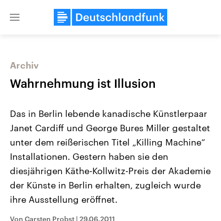
Close
menu
Archiv
Themen
Wahrnehmung ist Illusion
Das in Berlin lebende kanadische Künstlerpaar
Janet Cardiff und George Bures Miller gestaltet
unter dem reißerischen Titel „Killing Machine“
Installationen. Gestern haben sie den
diesjährigen Käthe-Kollwitz-Preis der Akademie
Landtagswahl Sachsen-Anhalt
USA
2026
Aktuelle Beiträge, Analys
der Künste in Berlin erhalten, zugleich wurde
Alle Informationen
Hintergründe
Sachsen-Anhalt wählt am 6.
Wirtschaftlich und militäri
ihre Ausstellung eröffnet.
September 2026 einen neuen
gehören die Vereinigten S
Landtag. Seit 2021 wird das
den mächtigsten Ländern 
Von Carsten Probst
|
29.06.2011
Bundesland von einer Koalition aus
mit großem Einfluss auf d