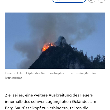
Link
Emai
CDU, SPD und FDP regiert.-
aktuelle Weltgeschehen.
kopieren/te
Umfragen, Prognosen,
Wahlprogramme, aktuelle Berichte
Sendungen
Programm
Podcasts
und Hintergründe zu den Parteien
und Kandidaten der anstehenden
Wahl.
Audio-Archiv
Feuer auf dem Gipfel des Saurüsselkopfes in Traunstein (Matthias
Brüning/dpa)
Ziel sei es, eine weitere Ausbreitung des Feuers
innerhalb des schwer zugänglichen Geländes am
Berg Saurüsselkopf zu verhindern, teilten die