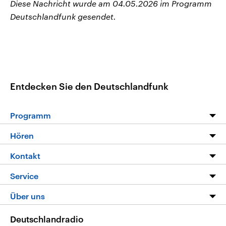
Diese Nachricht wurde am 04.05.2026 im Programm
Deutschlandfunk gesendet.
Entdecken Sie den Deutschlandfunk
Programm
Programm
Hören
Alle Sendungen
Livestream
Kontakt
Die Nachrichten
Audios
Hörerservice
Service
Nachrichtenleicht
Podcasts
Social Media
FAQ
Über uns
Neue Beiträge auf dlf.de
Deutschlandfunk App
Newsletter
Deutschlandradio
Themen-Schwerpunkte
Nachrichten App
Deutschlandradio
Veranstaltungen