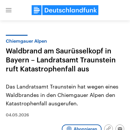
Close
menu
Chiemgauer Alpen
Themen
Waldbrand am Saurüsselkopf in
Bayern – Landratsamt Traunstein
ruft Katastrophenfall aus
Das Landratsamt Traunstein hat wegen eines
Waldbrandes in den Chiemgauer Alpen den
Landtagswahl Sachsen-Anhalt
USA
Katastrophenfall ausgerufen.
2026
Aktuelle Beiträge, Analys
Alle Informationen
Hintergründe
04.05.2026
Sachsen-Anhalt wählt am 6.
Wirtschaftlich und militäri
September 2026 einen neuen
gehören die Vereinigten S
Landtag. Seit 2021 wird das
den mächtigsten Ländern 
Abonnieren
Bundesland von einer Koalition aus
mit großem Einfluss auf d