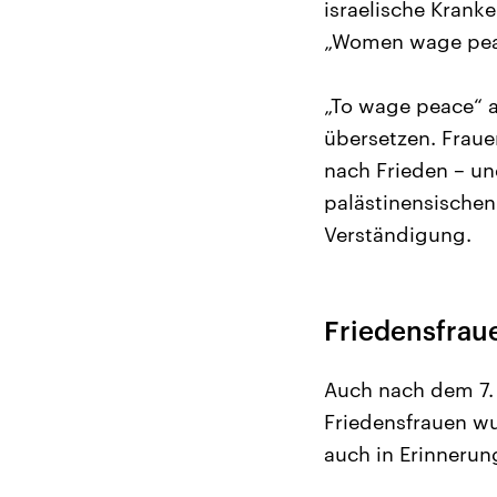
israelische Krank
„Women wage peace
„To wage peace“ an
übersetzen. Fraue
nach Frieden – un
palästinensische
Verständigung.
Friedensfrau
Auch nach dem 7. 
Friedensfrauen wu
auch in Erinnerung