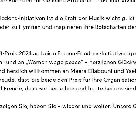
gen: Rache ist für sie keine Strategie – das sind Vivia
iedens-Initiativen ist die Kraft der Musik wichtig, ist
der zu Hymnen und inspirieren ihre Botschaften de
ff-Preis 2024 an beide Frauen-Friedens-Initiativen 
n“ und an „Women wage peace“ – herzlichen Glück
nd herzlich willkommen an Meera Eilabouni und Yae
reude, dass Sie beide den Preis für Ihre Organisati
d Freude, dass Sie beide hier und heute bei uns sind
t zeigen Sie, haben Sie – wieder und weiter! Unsere