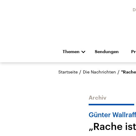
D
Themen
Sendungen
P
Die Nachrichten
Politik
/
/
Startseite
Die Nachrichten
"Rache 
Hörspiel und Feature
Musik
Archiv
Günter Wallraf
„Rache ist
Landtagswahl Sachsen-
USA
Anhalt 2026
Aktuel