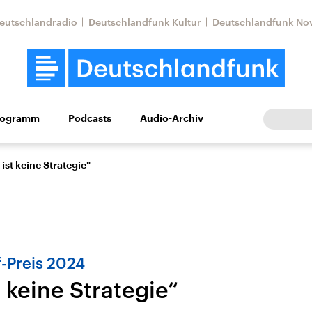
eutschlandradio
Deutschlandfunk Kultur
Deutschlandfunk No
rogramm
Podcasts
Audio-Archiv
Wirtschaft
Wissen
Kultur
Europa
Gesellschaf
ist keine Strategie"
f-Preis 2024
 keine Strategie“
Nahostkonflikt
Iran
le Beiträge,
Aktuelle Lage und
Aktuelle Lage und