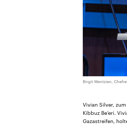
Birgit Wentzien, Chefr
Vivian Silver, zu
Kibbuz Be’eri. Viv
Gazastreifen, hol