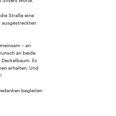
n Silvers Worte.
 die Straße eine
r ausgestreckten
gemeinsam – an
wunsch an beide
l Deckelbaum. Es
onen erhalten. Und
!
 Gedanken begleiten