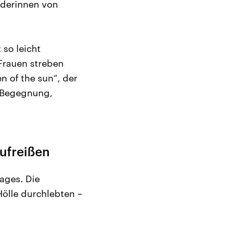
nderinnen von
 so leicht
 Frauen streben
 of the sun“, der
, Begegnung,
ufreißen
ages. Die
Hölle durchlebten –