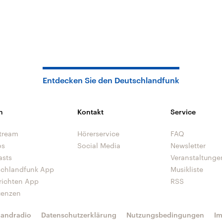
Entdecken Sie den Deutschlandfunk
n
Kontakt
Service
tream
Hörerservice
FAQ
os
Social Media
Newsletter
asts
Veranstaltunge
schlandfunk App
Musikliste
richten App
RSS
uenzen
landradio
Datenschutzerklärung
Nutzungsbedingungen
I