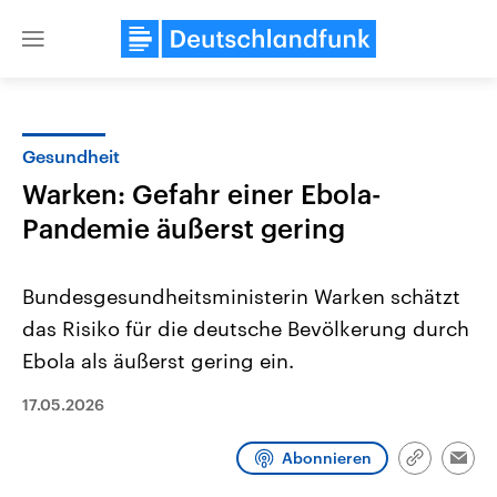
Close
menu
Gesundheit
Themen
Warken: Gefahr einer Ebola-
Pandemie äußerst gering
Bundesgesundheitsministerin Warken schätzt
das Risiko für die deutsche Bevölkerung durch
Ebola als äußerst gering ein.
Landtagswahl Sachsen-Anhalt
USA
17.05.2026
2026
Aktuelle Beiträge, Analys
Alle Informationen
Hintergründe
Sachsen-Anhalt wählt am 6.
Wirtschaftlich und militäri
September 2026 einen neuen
gehören die Vereinigten S
Abonnieren
Link
Emai
Landtag. Seit 2021 wird das
den mächtigsten Ländern 
kopieren/te
Bundesland von einer Koalition aus
mit großem Einfluss auf d