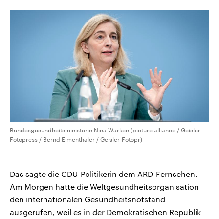
CDU, SPD und FDP regiert.-
aktuelle Weltgeschehen.
Umfragen, Prognosen,
Wahlprogramme, aktuelle Berichte
Sendungen
Programm
Podcasts
und Hintergründe zu den Parteien
und Kandidaten der anstehenden
Wahl.
Audio-Archiv
Bundesgesundheitsministerin Nina Warken (picture alliance / Geisler-
Fotopress / Bernd Elmenthaler / Geisler-Fotopr)
Das sagte die CDU-Politikerin dem ARD-Fernsehen.
Am Morgen hatte die Weltgesundheitsorganisation
den internationalen Gesundheitsnotstand
ausgerufen, weil es in der Demokratischen Republik