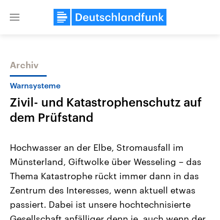
Close
menu
Archiv
Themen
Warnsysteme
Zivil- und Katastrophenschutz auf
dem Prüfstand
Hochwasser an der Elbe, Stromausfall im
Münsterland, Giftwolke über Wesseling – das
Landtagswahl Sachsen-Anhalt
USA
Thema Katastrophe rückt immer dann in das
2026
Aktuelle Beiträge, Analys
Alle Informationen
Hintergründe
Zentrum des Interesses, wenn aktuell etwas
Sachsen-Anhalt wählt am 6.
Wirtschaftlich und militäri
September 2026 einen neuen
gehören die Vereinigten S
passiert. Dabei ist unsere hochtechnisierte
Landtag. Seit 2021 wird das
den mächtigsten Ländern 
Gesellschaft anfälliger denn je, auch wenn der
Bundesland von einer Koalition aus
mit großem Einfluss auf d