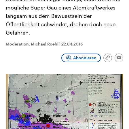
CDU, SPD und FDP regiert.-
aktuelle Weltgeschehen.
mögliche Super Gau eines Atomkraftwerkes
Umfragen, Prognosen,
Wahlprogramme, aktuelle Berichte
langsam aus dem Bewusstsein der
Sendungen
Programm
Podcasts
und Hintergründe zu den Parteien
und Kandidaten der anstehenden
Öffentlichkeit schwindet, drohen doch neue
Wahl.
Gefahren.
Audio-Archiv
Moderation: Michael Roehl
|
22.04.2015
Abonnieren
Link
Emai
kopieren/te