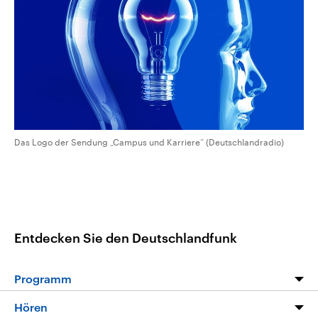
CDU, SPD und FDP regiert.-
aktuelle Weltgeschehen.
Umfragen, Prognosen,
Wahlprogramme, aktuelle Berichte
Sendungen
Programm
Podcasts
und Hintergründe zu den Parteien
und Kandidaten der anstehenden
Wahl.
Audio-Archiv
Das Logo der Sendung „Campus und Karriere“ (Deutschlandradio)
Entdecken Sie den Deutschlandfunk
Programm
Programm
Hören