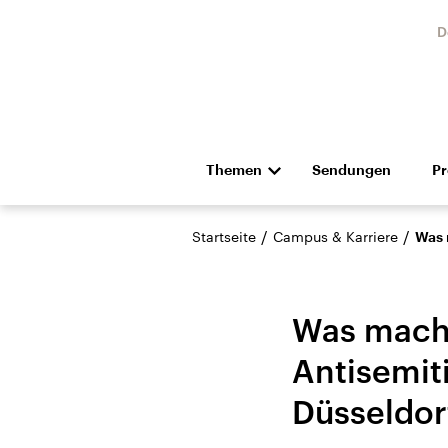
D
Themen
Sendungen
P
Die Nachrichten
Politik
/
/
Startseite
Campus & Karriere
Was 
Hörspiel und Feature
Musik
Was macht
Antisemit
Düsseldor
Landtagswahl Sachsen-
USA
Anhalt 2026
Aktuel