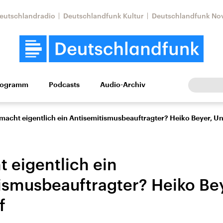
eutschlandradio
Deutschlandfunk Kultur
Deutschlandfunk No
rogramm
Podcasts
Audio-Archiv
Wirtschaft
Wissen
Kultur
Europa
Gesellschaf
macht eigentlich ein Antisemitismusbeauftragter? Heiko Beyer, Un
 eigentlich ein
ismusbeauftragter? Heiko Bey
f
Nahostkonflikt
Iran
le Beiträge,
Aktuelle Lage und
Aktuelle Lage und