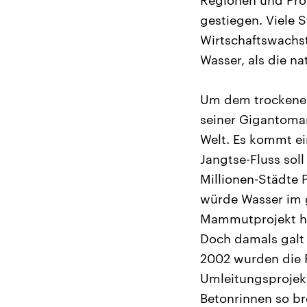
Regionen und Prov
gestiegen. Viele 
Wirtschaftswachs
Wasser, als die n
Um dem trockenen 
seiner Gigantoman
Welt. Es kommt ei
Jangtse-Fluss sol
Millionen-Städte 
würde Wasser im 
Mammutprojekt ha
Doch damals galt
2002 wurden die P
Umleitungsprojek
Betonrinnen so br