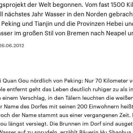
sen und
Hintergründe
Hintergründe
sprojekt der Welt begonnen. Vom fast 1500 Ki
Der Überfall der
Der Iran – seit der
rgründe
haftlich und
palästinensischen
Islamischen Revolu
oll nächstes Jahr Wasser in den Norden gebrach
risch gehören die
Terrororganisation
1979 auch Islamisc
igten Staaten zu
Hamas im Oktober 2023
Republik Iran – ist e
e Peking und Tianjin und die Provinzen Hebei u
ächtigsten
auf Israel hat in der
von einem
n der Erde, mit
Region wieder die
Religionsführer auto
Wasser im großen Stil von Bremen nach Neapel 
 Einfluss auf das
Gewalt entfacht. Israel
regierter Staat im 
le Weltgeschehen.
möchte die Hamas
Osten. Eine Feindsc
zerstören. Diese wird wie
zu Israel und zu de
26.06.2012
die Hisbollah im Libanon
ist fest in der
vom Iran unterstützt.
Staatsideologie
verankert.
 Quan Gou nördlich von Peking: Nur 70 Kilometer v
le entfernt geht das Leben deutlich ruhiger zu als i
 einem Verschlag, in den Tälern leuchten die weißen
r Name des Dorfes mit seinen 200 Einwohnern heißt
 Doch der Name stammt aus einer vergangenen Zeit.
Gou längst versiegt. Die Brunnen im Dorf sind ausget
Wasser auf zu sprudeln, erzählt Bäuerin Hu Shaohua