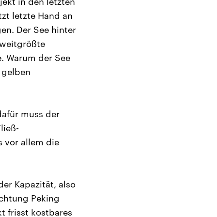
jekt in den letzten
tzt letzte Hand an
en. Der See hinter
zweitgrößte
e. Warum der See
m gelben
 dafür muss der
ließ-
 vor allem die
der Kapazität, also
ichtung Peking
 frisst kostbares