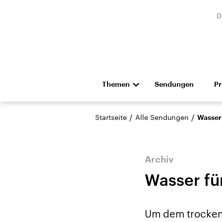
D
Themen
Sendungen
P
Die Nachrichten
Politik
/
/
Startseite
Alle Sendungen
Wasser
Hörspiel und Feature
Musik
Archiv
Wasser fü
Landtagswahl Sachsen-
USA
Um dem trockene
Anhalt 2026
Aktuel