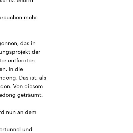
ser ist enorm
s
 brauchen mehr
gonnen, das in
ungsprojekt der
er entfernten
n. In die
dong. Das ist, als
rden. Von diesem
Zedong geträumt.
ird nun an dem
ertunnel und