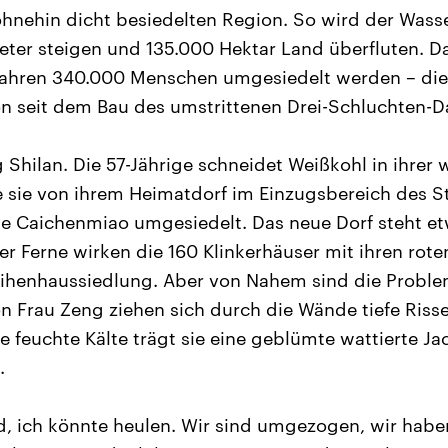
ohnehin dicht besiedelten Region. So wird der Wass
ter steigen und 135.000 Hektar Land überfluten. D
 Jahren 340.000 Menschen umgesiedelt werden – die
n seit dem Bau des umstrittenen Drei-Schluchten-
 Shilan. Die 57-Jährige schneidet Weißkohl in ihrer 
sie von ihrem Heimatdorf im Einzugsbereich des St
te Caichenmiao umgesiedelt. Das neue Dorf steht et
er Ferne wirken die 160 Klinkerhäuser mit ihren rot
ihenhaussiedlung. Aber von Nahem sind die Problem
n Frau Zeng ziehen sich durch die Wände tiefe Risse
 feuchte Kälte trägt sie eine geblümte wattierte Ja
.
d, ich könnte heulen. Wir sind umgezogen, wir habe