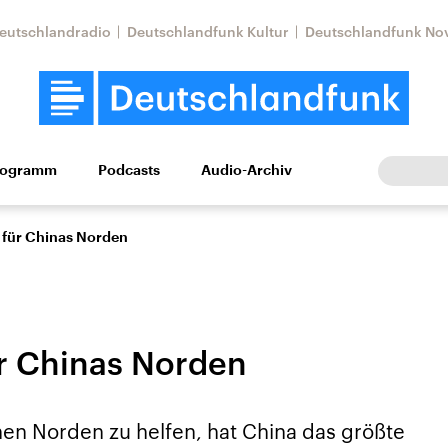
eutschlandradio
Deutschlandfunk Kultur
Deutschlandfunk No
rogramm
Podcasts
Audio-Archiv
Wirtschaft
Wissen
Kultur
Europa
Gesellschaf
 für Chinas Norden
r Chinas Norden
Nahostkonflikt
Iran
n Norden zu helfen, hat China das größte
le Beiträge,
Aktuelle Lage und
Aktuelle Lage und