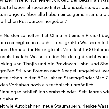
inzen rasend schnell entwickelt. Der Bedarf an Was
Städte haben ehrgeizige Entwicklungspläne, was da
tum angeht. Aber alle haben eines gemeinsam: Sie
atürlichen Ressourcen hergeben.“
Norden zu helfen, hat China mit einem Projekt be
ie seinesgleichen sucht – das größte Wasserumleit
nem Umbau der Natur gleich. Vom fast 1500 Kilomet
l nächstes Jahr Wasser in den Norden gebracht werde
Peking und Tianjin und die Provinzen Hebei und Shan
großen Stil von Bremen nach Neapel umgeleitet we
tte schon in den 50er-Jahren Staatsgründer Mao 
 das Vorhaben noch als technisch unmöglich.
lanungen schließlich verabschiedet. Seit Jahren w
t gebaut.
eit wie Autobahnen, neue Staumauern, riesige Wass