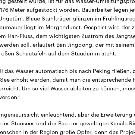
tig gestellt wurde, ist für das Wasser-Umleitungspro
 176 Meter aufgestockt worden. Bauarbeiter legen je
ngetüm. Blaue Stahlträger glänzen im Frühlingsreg
aumauer liegt im Morgendunst. Gespeist wird der 
om Han-Fluss, dem wichtigsten Zustrom des Jangts
 werden soll, erläutert Ban Jingdong, der mit seine
roßen Schautafeln auf dem Staudamm steht.
oll das Wasser automatisch bis nach Peking fließen,
 See erhöht werden, damit man die entsprechende F
rreicht. Um so viel Wasser ableiten zu können, muss
werden.“
 Ingenieurssicht einleuchtend, aber die Erweiterung 
 des Stausees und der Bau der gewaltigen Kanäle R
enschen in der Region große Opfer, denn das Projekt