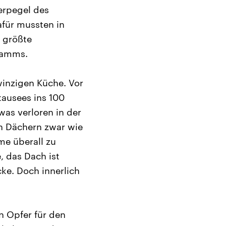
erpegel des
afür mussten in
 größte
Damms.
winzigen Küche. Vor
ausees ins 100
was verloren in der
en Dächern zwar wie
e überall zu
, das Dach ist
cke. Doch innerlich
n Opfer für den