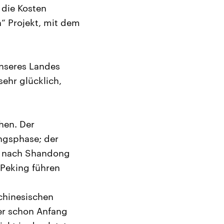
die Kosten
“ Projekt, mit dem
unseres Landes
ehr glücklich,
hen. Der
ungsphase; der
se nach Shandong
h Peking führen
chinesischen
er schon Anfang