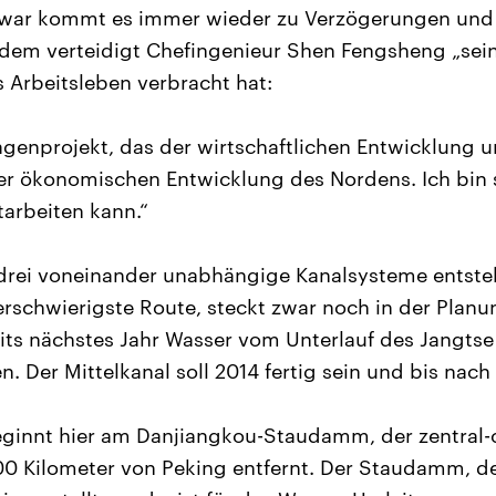
war kommt es immer wieder zu Verzögerungen und 
zdem verteidigt Chefingenieur Shen Fengsheng „sein
s Arbeitsleben verbracht hat:
lagenprojekt, das der wirtschaftlichen Entwicklung 
der ökonomischen Entwicklung des Nordens. Ich bin s
tarbeiten kann.“
 drei voneinander unabhängige Kanalsysteme entste
lerschwierigste Route, steckt zwar noch in der Plan
eits nächstes Jahr Wasser vom Unterlauf des Jangt
n. Der Mittelkanal soll 2014 fertig sein und bis nac
eginnt hier am Danjiangkou-Staudamm, der zentral-
00 Kilometer von Peking entfernt. Der Staudamm, d