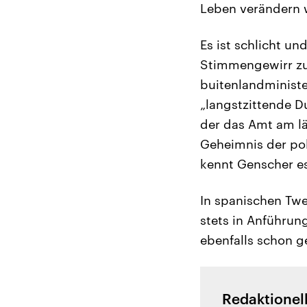
Leben verändern 
Es ist schlicht un
Stimmengewirr zu 
buitenlandministe
„langstzittende D
der das Amt am lä
Geheimnis der pol
kennt Genscher es
In spanischen Twe
stets in Anführung
ebenfalls schon ge
Redaktionel