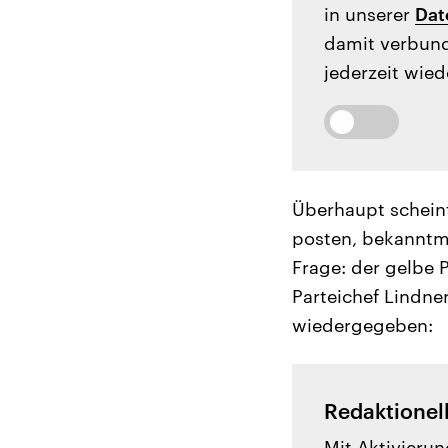
in unserer
Dat
damit verbund
jederzeit wied
Überhaupt scheint
posten, bekanntma
Frage: der gelbe P
Parteichef Lindne
wiedergegeben:
Redaktionel
Mit Aktivierun