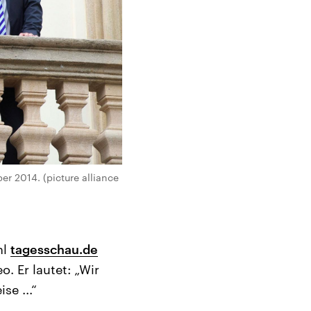
r 2014. (picture alliance
hl
tagesschau.de
o. Er lautet: „Wir
se ...“