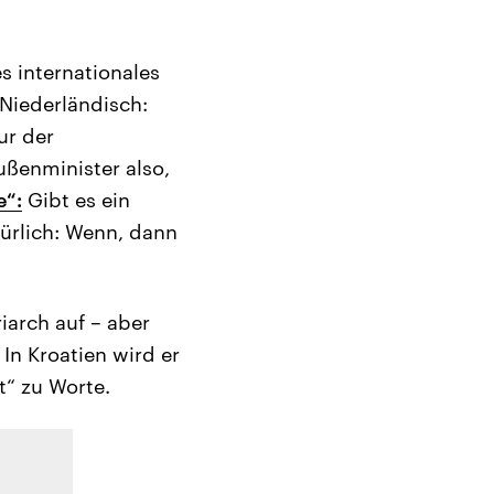
s internationales
Niederländisch:
ur der
ußenminister also,
e“:
Gibt es ein
türlich: Wenn, dann
iarch auf – aber
In Kroatien wird er
t“ zu Worte.