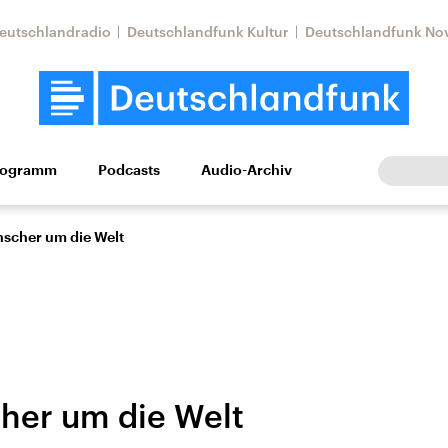
eutschlandradio
Deutschlandfunk Kultur
Deutschlandfunk No
rogramm
Podcasts
Audio-Archiv
Wirtschaft
Wissen
Kultur
Europa
Gesellschaf
nscher um die Welt
her um die Welt
Nahostkonflikt
Iran
le Beiträge,
Aktuelle Lage und
Aktuelle Lage und