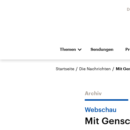
D
Themen
Sendungen
P
Die Nachrichten
Politik
/
/
Startseite
Die Nachrichten
Mit Ge
Hörspiel und Feature
Musik
Archiv
Webschau
Mit Gensc
Landtagswahl Sachsen-
USA
Anhalt 2026
Aktuel