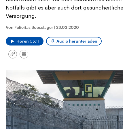
CDU, SPD und FDP regiert.-
aktuelle Weltgeschehen.
Notfalls gibt es aber auch dort gesundheitliche
Umfragen, Prognosen,
Wahlprogramme, aktuelle Berichte
Versorgung.
Sendungen
Programm
Podcasts
und Hintergründe zu den Parteien
und Kandidaten der anstehenden
Wahl.
Von Felicitas Boeselager
|
23.03.2020
Audio-Archiv
Hören
05:11
Audio herunterladen
Link
Email
kopieren/teilen