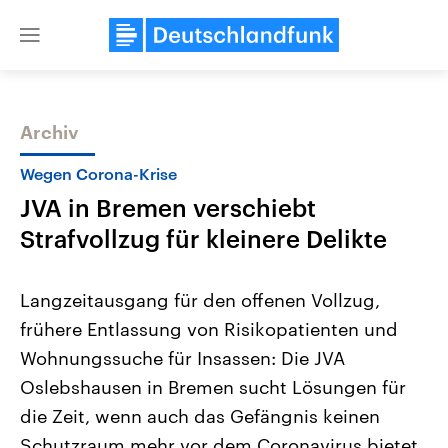
Close
menu
Archiv
Themen
Wegen Corona-Krise
JVA in Bremen verschiebt
Strafvollzug für kleinere Delikte
Langzeitausgang für den offenen Vollzug,
frühere Entlassung von Risikopatienten und
Landtagswahl Sachsen-Anhalt
USA
Wohnungssuche für Insassen: Die JVA
2026
Aktuelle Beiträge, Analys
Alle Informationen
Hintergründe
Oslebshausen in Bremen sucht Lösungen für
Sachsen-Anhalt wählt am 6.
Wirtschaftlich und militäri
September 2026 einen neuen
gehören die Vereinigten S
die Zeit, wenn auch das Gefängnis keinen
Landtag. Seit 2021 wird das
den mächtigsten Ländern 
Schutzraum mehr vor dem Coronavirus bietet.
Bundesland von einer Koalition aus
mit großem Einfluss auf d