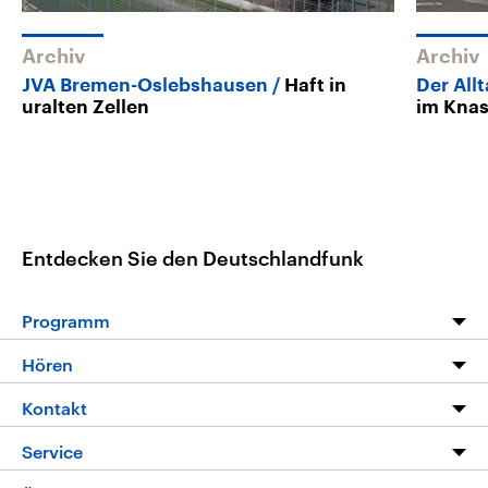
Archiv
Archiv
JVA Bremen-Oslebshausen
Haft in
Der All
uralten Zellen
im Knas
Entdecken Sie den Deutschlandfunk
Programm
Programm
Hören
Alle Sendungen
Livestream
Kontakt
Die Nachrichten
Audios
Hörerservice
Service
Nachrichtenleicht
Podcasts
Social Media