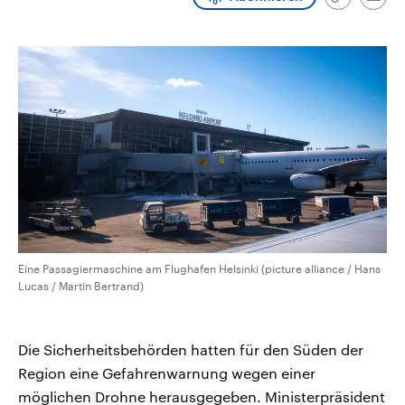
Link
Emai
CDU, SPD und FDP regiert.-
aktuelle Weltgeschehen.
kopieren/te
Umfragen, Prognosen,
Wahlprogramme, aktuelle Berichte
Sendungen
Programm
Podcasts
und Hintergründe zu den Parteien
und Kandidaten der anstehenden
Wahl.
Audio-Archiv
Eine Passagiermaschine am Flughafen Helsinki (picture alliance / Hans
Lucas / Martin Bertrand)
Die Sicherheitsbehörden hatten für den Süden der
Region eine Gefahrenwarnung wegen einer
möglichen Drohne herausgegeben. Ministerpräsident