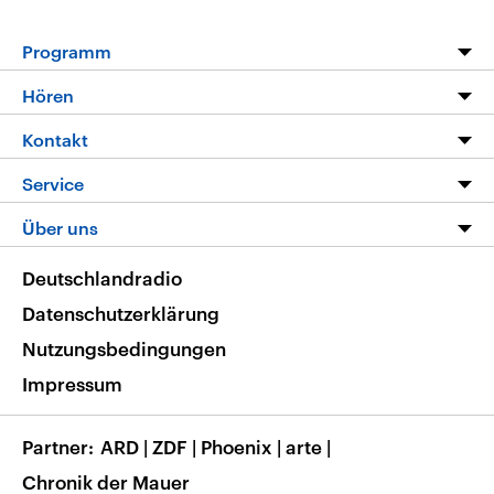
Programm
Programm
Hören
Alle Sendungen
Livestream
Kontakt
Die Nachrichten
Audios
Hörerservice
Service
Nachrichtenleicht
Podcasts
Social Media
FAQ
Über uns
Neue Beiträge auf dlf.de
Deutschlandfunk App
Newsletter
Deutschlandradio
Themen-Schwerpunkte
Nachrichten App
Deutschlandradio
Veranstaltungen
Presse
Frequenzen
Datenschutzerklärung
Musikliste
Ausbildung und Karriere
Nutzungsbedingungen
RSS
Transparenz
Impressum
Korrekturen
Barrierefreiheit
Partner
ARD
|
ZDF
|
Phoenix
|
arte
|
Chronik der Mauer