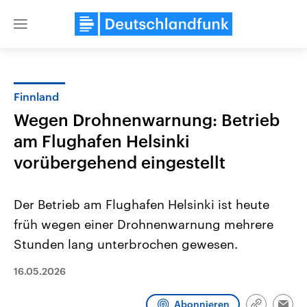
Close
menu
Finnland
Themen
Wegen Drohnenwarnung: Betrieb
am Flughafen Helsinki
vorübergehend eingestellt
Der Betrieb am Flughafen Helsinki ist heute
früh wegen einer Drohnenwarnung mehrere
Landtagswahl Sachsen-Anhalt
USA
Stunden lang unterbrochen gewesen.
2026
Aktuelle Beiträge, Analys
Alle Informationen
Hintergründe
16.05.2026
Sachsen-Anhalt wählt am 6.
Wirtschaftlich und militäri
September 2026 einen neuen
gehören die Vereinigten S
Landtag. Seit 2021 wird das
den mächtigsten Ländern 
Abonnieren
Bundesland von einer Koalition aus
mit großem Einfluss auf d