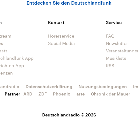
Entdecken Sie den Deutschlandfunk
n
Kontakt
Service
tream
Hörerservice
FAQ
os
Social Media
Newsletter
asts
Veranstaltunge
schlandfunk App
Musikliste
richten App
RSS
uenzen
landradio
Datenschutzerklärung
Nutzungsbedingungen
I
Partner
ARD
ZDF
Phoenix
arte
Chronik der Mauer
Deutschlandradio © 2026