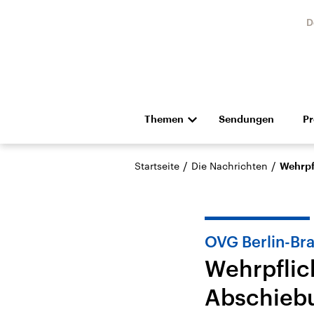
D
Themen
Sendungen
P
Die Nachrichten
Politik
/
/
Startseite
Die Nachrichten
Wehrpf
Hörspiel und Feature
Musik
OVG Berlin-Br
Wehrpflic
Abschieb
Landtagswahl Sachsen-
USA
Anhalt 2026
Aktuel