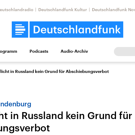
eutschlandradio
Deutschlandfunk Kultur
Deutschlandfunk No
rogramm
Podcasts
Audio-Archiv
Wirtschaft
Wissen
Kultur
Europa
Gesellschaf
licht in Russland kein Grund für Abschiebungsverbot
andenburg
ht in Russland kein Grund für
ungsverbot
Nahostkonflikt
Iran
le Beiträge,
Aktuelle Lage und
Aktuelle Lage und