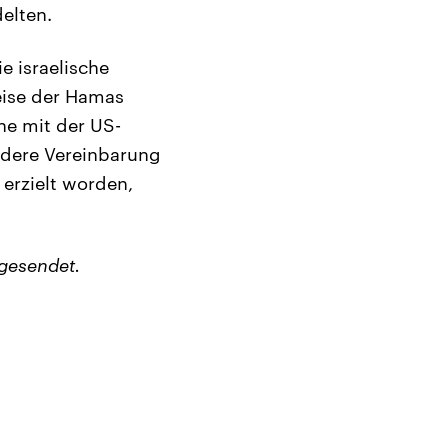
elten.
e israelische
reise der Hamas
he mit der US-
ndere Vereinbarung
erzielt worden,
gesendet.