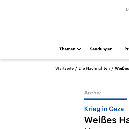
D
Themen
Sendungen
P
Die Nachrichten
Politik
/
/
Startseite
Die Nachrichten
Weißes
Hörspiel und Feature
Musik
Archiv
Krieg in Gaza
Weißes Ha
Landtagswahl Sachsen-
USA
Anhalt 2026
Aktuel