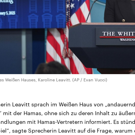
es Weißen Hauses, Karoline Leavitt. (AP / Evan Vucci)
erin Leavitt sprach im Weißen Haus von „andauern
 mit der Hamas, ohne sich zu deren Inhalt zu äußern.
andlungen mit Hamas-Vertretern informiert. Es stün
el“, sagte Sprecherin Leavitt auf die Frage, waru