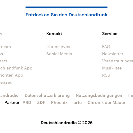
Entdecken Sie den Deutschlandfunk
n
Kontakt
Service
tream
Hörerservice
FAQ
os
Social Media
Newsletter
asts
Veranstaltunge
schlandfunk App
Musikliste
richten App
RSS
uenzen
landradio
Datenschutzerklärung
Nutzungsbedingungen
I
Partner
ARD
ZDF
Phoenix
arte
Chronik der Mauer
Deutschlandradio © 2026