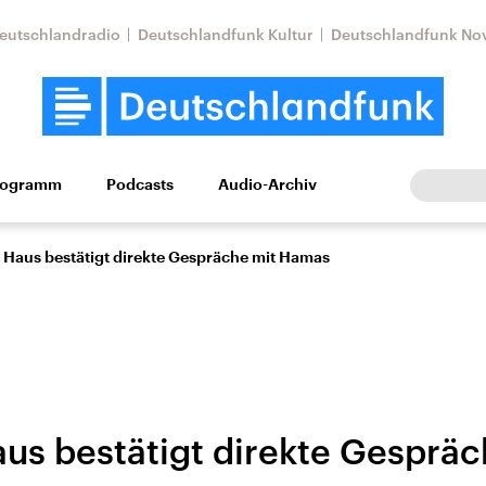
eutschlandradio
Deutschlandfunk Kultur
Deutschlandfunk No
rogramm
Podcasts
Audio-Archiv
Wirtschaft
Wissen
Kultur
Europa
Gesellschaf
 Haus bestätigt direkte Gespräche mit Hamas
us bestätigt direkte Gespräc
Nahostkonflikt
Iran
le Beiträge,
Aktuelle Lage und
Aktuelle Lage und