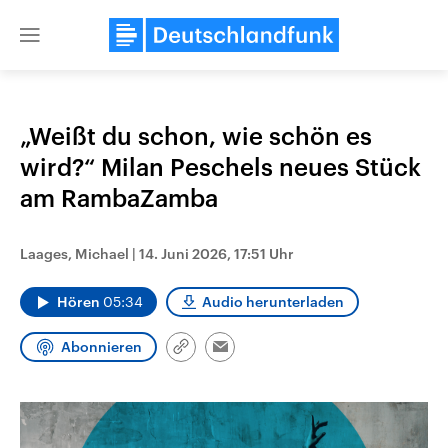
Close
menu
„Weißt du schon, wie schön es
Themen
wird?“ Milan Peschels neues Stück
am RambaZamba
Laages, Michael
|
14. Juni 2026, 17:51 Uhr
Hören
05:34
Audio herunterladen
Abonnieren
Landtagswahl Sachsen-Anhalt
USA
Link
Email
2026
Aktuelle Beiträge, Analys
kopieren/teilen
Alle Informationen
Hintergründe
Sachsen-Anhalt wählt am 6.
Wirtschaftlich und militäri
September 2026 einen neuen
gehören die Vereinigten S
Landtag. Seit 2021 wird das
den mächtigsten Ländern 
Bundesland von einer Koalition aus
mit großem Einfluss auf d