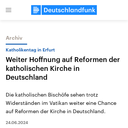
Close
menu
Archiv
Themen
Katholikentag in Erfurt
Weiter Hoffnung auf Reformen der
katholischen Kirche in
Deutschland
Die katholischen Bischöfe sehen trotz
Landtagswahl Sachsen-Anhalt
USA
Widerständen im Vatikan weiter eine Chance
2026
Aktuelle Beiträge, Analys
Alle Informationen
Hintergründe
auf Reformen der Kirche in Deutschland.
Sachsen-Anhalt wählt am 6.
Wirtschaftlich und militäri
September 2026 einen neuen
gehören die Vereinigten S
Landtag. Seit 2021 wird das
24.06.2024
den mächtigsten Ländern 
Bundesland von einer Koalition aus
mit großem Einfluss auf d