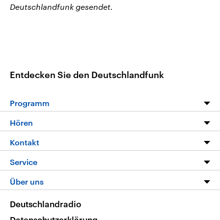
Deutschlandfunk gesendet.
Entdecken Sie den Deutschlandfunk
Programm
Programm
Hören
Alle Sendungen
Livestream
Kontakt
Die Nachrichten
Audios
Hörerservice
Service
Nachrichtenleicht
Podcasts
Social Media
FAQ
Über uns
Neue Beiträge auf dlf.de
Deutschlandfunk App
Newsletter
Deutschlandradio
Themen-Schwerpunkte
Nachrichten App
Deutschlandradio
Veranstaltungen
Presse
Frequenzen
Datenschutzerklärung