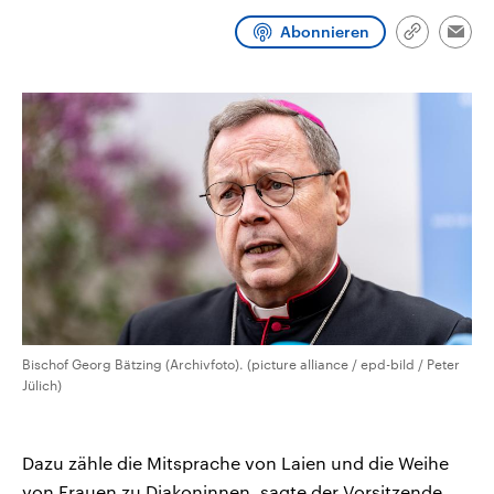
CDU, SPD und FDP regiert.-
aktuelle Weltgeschehen.
Umfragen, Prognosen,
Abonnieren
Link
Emai
Wahlprogramme, aktuelle Berichte
kopieren/te
Sendungen
Programm
Podcasts
und Hintergründe zu den Parteien
und Kandidaten der anstehenden
Wahl.
Audio-Archiv
Bischof Georg Bätzing (Archivfoto). (picture alliance / epd-bild / Peter
Jülich)
Dazu zähle die Mitsprache von Laien und die Weihe
von Frauen zu Diakoninnen, sagte der Vorsitzende