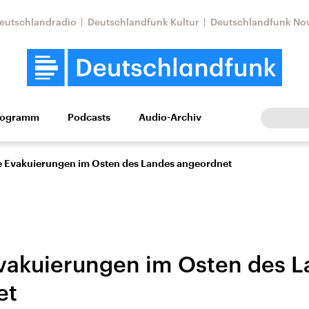
eutschlandradio
Deutschlandfunk Kultur
Deutschlandfunk No
rogramm
Podcasts
Audio-Archiv
Wirtschaft
Wissen
Kultur
Europa
Gesellschaf
e Evakuierungen im Osten des Landes angeordnet
vakuierungen im Osten des 
et
Nahostkonflikt
Iran
le Beiträge,
Aktuelle Lage und
Aktuelle Lage und