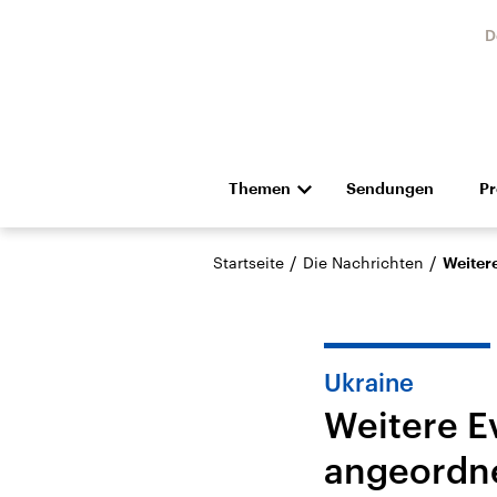
D
Themen
Sendungen
P
Die Nachrichten
Politik
/
/
Startseite
Die Nachrichten
Weiter
Hörspiel und Feature
Musik
Ukraine
Weitere E
angeordn
Landtagswahl Sachsen-
USA
Anhalt 2026
Aktuel