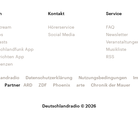
n
Kontakt
Service
tream
Hörerservice
FAQ
os
Social Media
Newsletter
asts
Veranstaltunge
schlandfunk App
Musikliste
richten App
RSS
uenzen
landradio
Datenschutzerklärung
Nutzungsbedingungen
I
Partner
ARD
ZDF
Phoenix
arte
Chronik der Mauer
Deutschlandradio © 2026