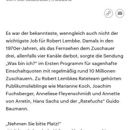
CDU, SPD und FDP regiert.-
aktuelle Weltgeschehen.
Umfragen, Prognosen,
Wahlprogramme, aktuelle Berichte
Link
Emai
Sendungen
Programm
Podcasts
und Hintergründe zu den Parteien
kopieren/te
und Kandidaten der anstehenden
Wahl.
Audio-Archiv
Es war der bekannteste, wenngleich auch nicht der
wichtigste Job für Robert Lembke. Damals in den
1970er-Jahren, als das Fernsehen dem Zuschauer
drei, allenfalls vier Kanäle darbot, sorgte die Sendung
„Was bin ich?“ im Ersten Programm für sagenhafte
Einschaltquoten mit regelmäßig rund 10 Millionen
Zuschauern. Zu Robert Lembkes Rateteam gehörten
Publikumslieblinge wie Marianne Koch, Joachim
Fuchsberger, Anneliese Fleyenschmidt und Annette
von Arretin, Hans Sachs und der „Ratefuchs“ Guido
Baumann.
„Nehmen Sie bitte Platz!“