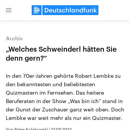
Close
menu
Archiv
Themen
„Welches Schweinderl hätten Sie
denn gern?“
In den 70er-Jahren gehörte Robert Lembke zu
den bekanntesten und beliebtesten
Quizmastern im Fernsehen. Das heitere
Beruferaten in der Show „Was bin ich“ stand in
Landtagswahl Sachsen-Anhalt
USA
2026
Aktuelle Beiträge, Analys
der Gunst der Zuschauer ganz weit oben. Doch
Alle Informationen
Hintergründe
Sachsen-Anhalt wählt am 6.
Wirtschaftlich und militäri
Lembke war weit mehr als nur ein Quizmaster.
September 2026 einen neuen
gehören die Vereinigten S
Landtag. Seit 2021 wird das
den mächtigsten Ländern 
Bundesland von einer Koalition aus
mit großem Einfluss auf d
Von Peter Kolakowski
|
17.09.2013