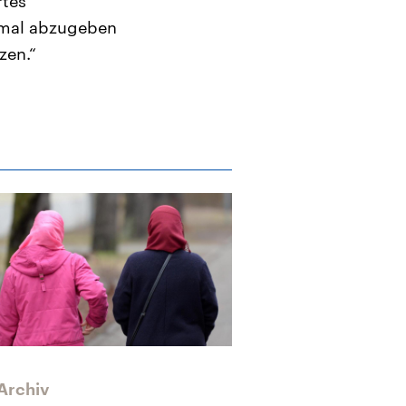
rtes
 mal abzugeben
zen.“
Archiv
Weltfrauentag
Gleichberecht
Archiv