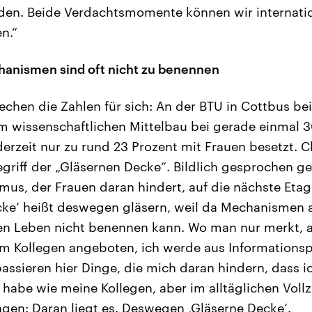
den. Beide Verdachtsmomente können wir internatio
n.“
anismen sind oft nicht zu benennen
chen die Zahlen für sich: An der BTU in Cottbus bei
im wissenschaftlichen Mittelbau bei gerade einmal 3
derzeit nur zu rund 23 Prozent mit Frauen besetzt. C
egriff der „Gläsernen Decke“. Bildlich gesprochen g
mus, der Frauen daran hindert, auf die nächste Et
cke‘ heißt deswegen gläsern, weil da Mechanismen 
en Leben nicht benennen kann. Wo man nur merkt, a
em Kollegen angeboten, ich werde aus Informations
assieren hier Dinge, die mich daran hindern, dass ic
habe wie meine Kollegen, aber im alltäglichen Voll
sagen: Daran liegt es. Deswegen ‚Gläserne Decke‘.