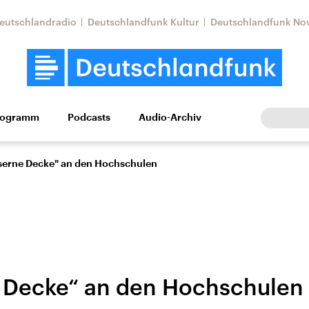
eutschlandradio
Deutschlandfunk Kultur
Deutschlandfunk No
rogramm
Podcasts
Audio-Archiv
Wirtschaft
Wissen
Kultur
Europa
Gesellschaf
serne Decke" an den Hochschulen
 Decke“ an den Hochschulen
Nahostkonflikt
Iran
le Beiträge,
Aktuelle Lage und
Aktuelle Lage und