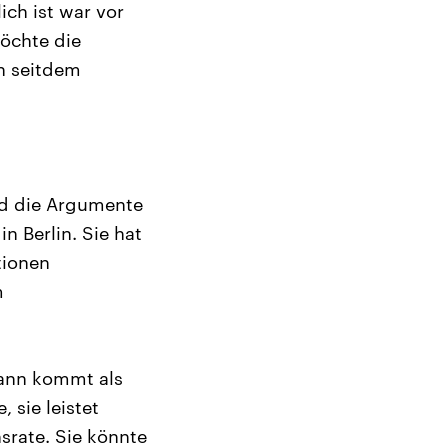
ich ist war vor
möchte die
h seitdem
nd die Argumente
n Berlin. Sie hat
tionen
m
dann kommt als
, sie leistet
nsrate. Sie könnte