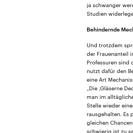
ja schwanger wer
Studien widerlege
Behindernde Mech
Und trotzdem spre
der Frauenanteil 
Professuren sind 
nutzt dafür den B
eine Art Mechanis
„Die ‚Gläserne De
man im alltäglich
Stelle wieder ein
rausgehalten. Es p
gleichen Chancen 
schwierig ist zu 