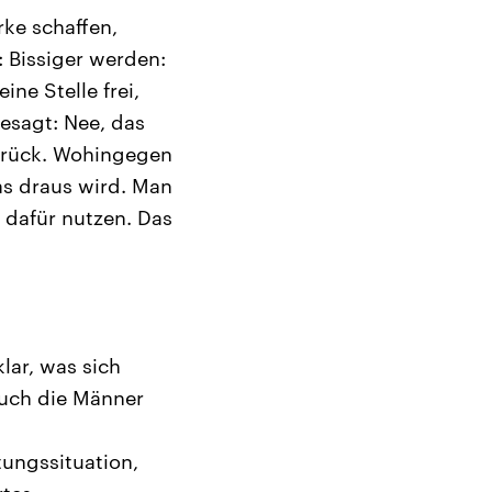
rke schaffen,
 Bissiger werden:
ne Stelle frei,
esagt: Nee, das
zurück. Wohingegen
as draus wird. Man
n dafür nutzen. Das
klar, was sich
auch die Männer
tungssituation,