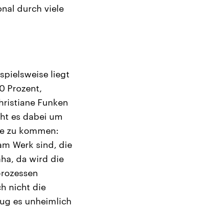
nal durch viele
spielsweise liegt
0 Prozent,
hristiane Funken
eht es dabei um
age zu kommen:
am Werk sind, die
ha, da wird die
prozessen
h nicht die
zug es unheimlich